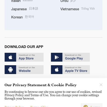
Italiano
اردو
Italian
Urdu
日本語
Tiếng Việt
Japanese
Vietnamese
한국어
Korean
DOWNLOAD OUR APP
Copyright © 2024 CGTN.
Our Privacy Statement & Cookie Policy
京ICP备20000184号
By continuing to browse our site you agree to our use of cookies, revised
Privacy Policy and Terms of Use. You can change your cookie settings
京公网安备 11010502050052号
through your browser.
Disinformation report hotline: 010-85061466