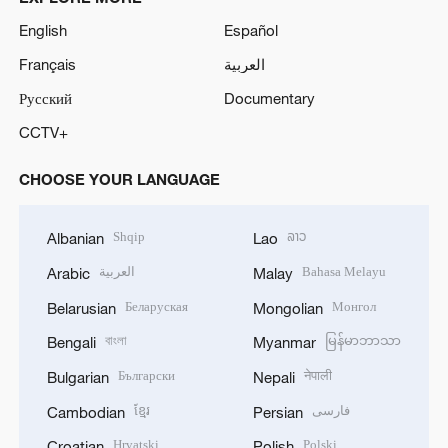
English
Español
Français
العربية
Русский
Documentary
CCTV+
CHOOSE YOUR LANGUAGE
Shqip
ລາວ
Albanian
Lao
العربية
Bahasa Melayu
Arabic
Malay
Беларуская
Монгол
Belarusian
Mongolian
বাংলা
မြန်မာဘာသာ
Bengali
Myanmar
Български
नेपाली
Bulgarian
Nepali
ខ្មែរ
فارسی
Cambodian
Persian
Hrvatski
Polski
Croatian
Polish