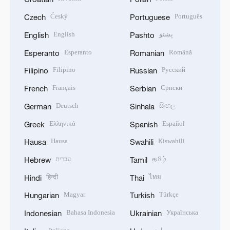
Český
Português
Czech
Portuguese
English
پښتو
English
Pashto
Esperanto
Română
Esperanto
Romanian
Filipino
Русский
Filipino
Russian
Français
Српски
French
Serbian
Deutsch
සිංහල
German
Sinhala
Ελληνικά
Español
Greek
Spanish
Hausa
Kiswahili
Hausa
Swahili
עברית
தமிழ்
Hebrew
Tamil
हिन्दी
ไทย
Hindi
Thai
Magyar
Türkçe
Hungarian
Turkish
Bahasa Indonesia
Українська
Indonesian
Ukrainian