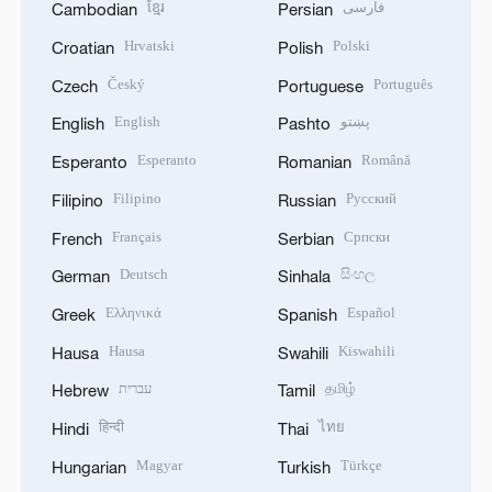
ខ្មែរ
فارسی
Cambodian
Persian
Hrvatski
Polski
Croatian
Polish
Český
Português
Czech
Portuguese
English
پښتو
English
Pashto
Esperanto
Română
Esperanto
Romanian
Filipino
Русский
Filipino
Russian
Français
Српски
French
Serbian
Deutsch
සිංහල
German
Sinhala
Ελληνικά
Español
Greek
Spanish
Hausa
Kiswahili
Hausa
Swahili
עברית
தமிழ்
Hebrew
Tamil
हिन्दी
ไทย
Hindi
Thai
Magyar
Türkçe
Hungarian
Turkish