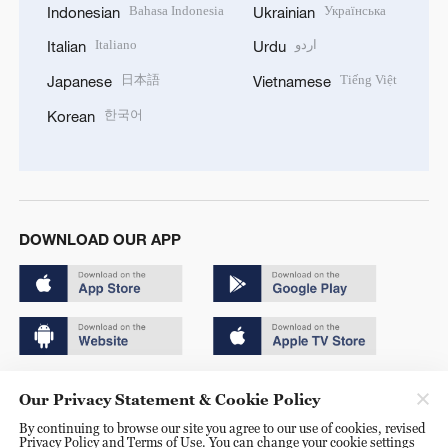
Bahasa Indonesia
Українська
Indonesian
Ukrainian
Italiano
اردو
Italian
Urdu
日本語
Tiếng Việt
Japanese
Vietnamese
한국어
Korean
DOWNLOAD OUR APP
Copyright © 2024 CGTN.
Our Privacy Statement & Cookie Policy
京ICP备20000184号
By continuing to browse our site you agree to our use of cookies, revised
Privacy Policy and Terms of Use. You can change your cookie settings