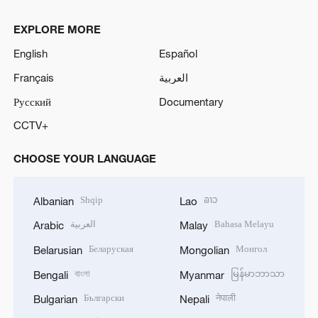
EXPLORE MORE
English
Español
Français
العربية
Русский
Documentary
CCTV+
CHOOSE YOUR LANGUAGE
Shqip
ລາວ
Albanian
Lao
العربية
Bahasa Melayu
Arabic
Malay
Беларуская
Монгол
Belarusian
Mongolian
বাংলা
မြန်မာဘာသာ
Bengali
Myanmar
Български
नेपाली
Bulgarian
Nepali