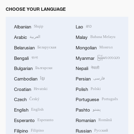
CHOOSE YOUR LANGUAGE
Shqip
ລາວ
Albanian
Lao
العربية
Bahasa Melayu
Arabic
Malay
Беларуская
Монгол
Belarusian
Mongolian
বাংলা
မြန်မာဘာသာ
Bengali
Myanmar
Български
नेपाली
Bulgarian
Nepali
ខ្មែរ
فارسی
Cambodian
Persian
Hrvatski
Polski
Croatian
Polish
Český
Português
Czech
Portuguese
English
پښتو
English
Pashto
Esperanto
Română
Esperanto
Romanian
Filipino
Русский
Filipino
Russian