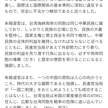
害し、国際法と国際関係の基本準則に深刻に違反する
もので、完全に不法かつ無効であると述べました。
朱報道官は、台湾海峡両岸の同胞は同じ中華民族に属
しており、しっかりと民族の立場に立ち、民族の大義
を堅持し、国家主権と領土保全を共同で維持し、中華
民族の全体的利益を維持しなければならないと述べる
とともに、民進党当局があえて外部勢力にすり寄り、
民族の利益を売り渡す行為に出るなら、必ずや両岸同
胞の唾棄（だき）と歴史の懲罰を受けることになると
強調しました。
朱報道官はまた、一つの中国の原則は人心の向かうと
ころ、時代の大きな趨勢であると指摘し、民進党当局
が「一国二制度」をおとしめようとしても成功するこ
とはないとし、台湾当局は米国の軍産複合体のATMに
甘んじ、広範な台湾同胞を戦争の危険に追い込んでい
ると非難しました。（Mou、坂下）