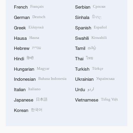
Français
Српски
French
Serbian
Deutsch
සිංහල
German
Sinhala
Ελληνικά
Español
Greek
Spanish
Hausa
Kiswahili
Hausa
Swahili
עברית
தமிழ்
Hebrew
Tamil
हिन्दी
ไทย
Hindi
Thai
Magyar
Türkçe
Hungarian
Turkish
Bahasa Indonesia
Українська
Indonesian
Ukrainian
Italiano
اردو
Italian
Urdu
日本語
Tiếng Việt
Japanese
Vietnamese
한국어
Korean