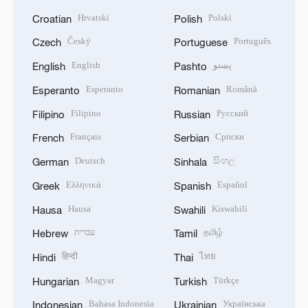
Hrvatski
Polski
Croatian
Polish
Český
Português
Czech
Portuguese
English
پښتو
English
Pashto
Esperanto
Română
Esperanto
Romanian
Filipino
Русский
Filipino
Russian
Français
Српски
French
Serbian
Deutsch
සිංහල
German
Sinhala
Ελληνικά
Español
Greek
Spanish
Hausa
Kiswahili
Hausa
Swahili
עברית
தமிழ்
Hebrew
Tamil
हिन्दी
ไทย
Hindi
Thai
Magyar
Türkçe
Hungarian
Turkish
Bahasa Indonesia
Українська
Indonesian
Ukrainian