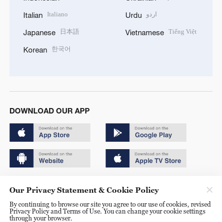
Italiano
اردو
Italian
Urdu
日本語
Tiếng Việt
Japanese
Vietnamese
한국어
Korean
DOWNLOAD OUR APP
Copyright © 2024 CGTN.
Our Privacy Statement & Cookie Policy
京ICP备20000184号
By continuing to browse our site you agree to our use of cookies, revised
Privacy Policy and Terms of Use. You can change your cookie settings
京公网安备 11010502050052号
through your browser.