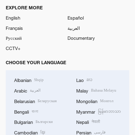
EXPLORE MORE
English
Español
Français
العربية
Русский
Documentary
CCTV+
CHOOSE YOUR LANGUAGE
Shqip
ລາວ
Albanian
Lao
العربية
Bahasa Melayu
Arabic
Malay
Беларуская
Монгол
Belarusian
Mongolian
বাংলা
မြန်မာဘာသာ
Bengali
Myanmar
Български
नेपाली
Bulgarian
Nepali
ខ្មែរ
فارسی
Cambodian
Persian