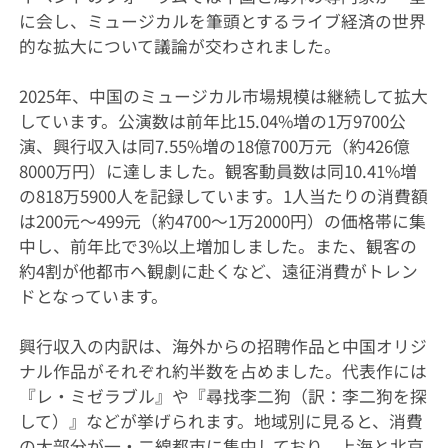
に会し、ミュージカルを筆頭とするライブ経済の世界
的な拡大について議論が交わされました。
2025年、中国のミュージカル市場規模は継続して拡大
しています。公演数は前年比15.04%増の1万9700公
演、興行収入は同7.55%増の18億700万元（約426億
8000万円）に達しました。観客動員数は同10.41%増
の818万5900人を記録しています。1人当たりの消費額
は200元〜499元（約4700〜1万2000円）の価格帯に集
中し、前年比で3%以上増加しました。また、観客の
約4割が他都市へ観劇に赴くなど、遠征消費がトレン
ドとなっています。
興行収入の内訳は、海外からの招聘作品と中国オリジ
ナル作品がそれぞれ約半数を占めました。代表作には
『レ・ミゼラブル』や『尋找李二狗（訳：李二狗を探
して）』などが挙げられます。地域別に見ると、消費
の大部分が一・二線都市に集中しており、上海と北京