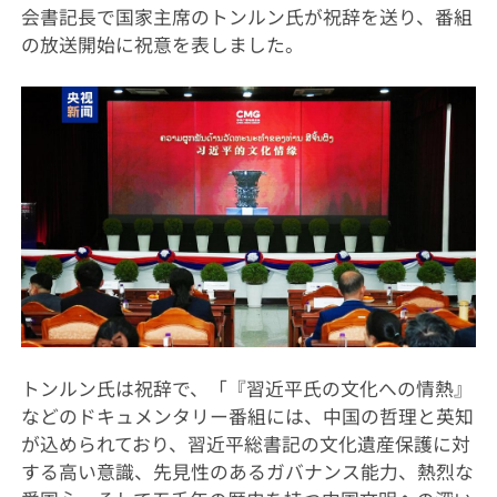
会書記長で国家主席のトンルン氏が祝辞を送り、番組
の放送開始に祝意を表しました。
トンルン氏は祝辞で、「『習近平氏の文化への情熱』
などのドキュメンタリー番組には、中国の哲理と英知
が込められており、習近平総書記の文化遺産保護に対
する高い意識、先見性のあるガバナンス能力、熱烈な