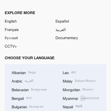
EXPLORE MORE
English
Español
Français
العربية
Русский
Documentary
CCTV+
CHOOSE YOUR LANGUAGE
Shqip
ລາວ
Albanian
Lao
العربية
Bahasa Melayu
Arabic
Malay
Беларуская
Монгол
Belarusian
Mongolian
বাংলা
မြန်မာဘာသာ
Bengali
Myanmar
Български
नेपाली
Bulgarian
Nepali