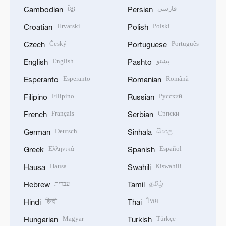
ខ្មែរ
فارسی
Cambodian
Persian
Hrvatski
Polski
Croatian
Polish
Český
Português
Czech
Portuguese
English
پښتو
English
Pashto
Esperanto
Română
Esperanto
Romanian
Filipino
Русский
Filipino
Russian
Français
Српски
French
Serbian
Deutsch
සිංහල
German
Sinhala
Ελληνικά
Español
Greek
Spanish
Hausa
Kiswahili
Hausa
Swahili
עברית
தமிழ்
Hebrew
Tamil
हिन्दी
ไทย
Hindi
Thai
Magyar
Türkçe
Hungarian
Turkish