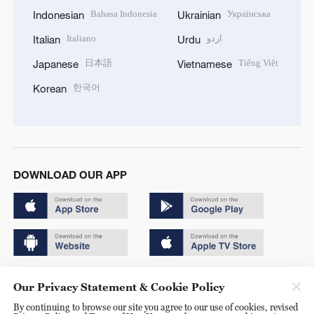
Bahasa Indonesia
Українська
Indonesian
Ukrainian
Italiano
اردو
Italian
Urdu
日本語
Tiếng Việt
Japanese
Vietnamese
한국어
Korean
DOWNLOAD OUR APP
Copyright © 2024 CGTN.
Our Privacy Statement & Cookie Policy
京ICP备20000184号
By continuing to browse our site you agree to our use of cookies, revised