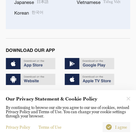
日本語
Tiếng Việt
Japanese
Vietnamese
한국어
Korean
DOWNLOAD OUR APP
Copyright © 2024 CGTN.
Our Privacy Statement & Cookie Policy
京ICP备20000184号
By continuing to browse our site you agree to our use of cookies, revised
Privacy Policy and Terms of Use. You can change your cookie settings
京公网安备 11010502050052号
through your browser.
Disinformation report hotline: 010-85061466
Privacy Policy
Terms of Use
I agree