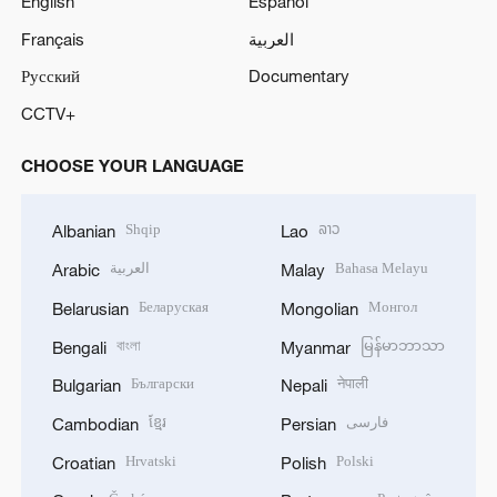
English
Español
Français
العربية
Русский
Documentary
CCTV+
CHOOSE YOUR LANGUAGE
Shqip
ລາວ
Albanian
Lao
العربية
Bahasa Melayu
Arabic
Malay
Беларуская
Монгол
Belarusian
Mongolian
বাংলা
မြန်မာဘာသာ
Bengali
Myanmar
Български
नेपाली
Bulgarian
Nepali
ខ្មែរ
فارسی
Cambodian
Persian
Hrvatski
Polski
Croatian
Polish