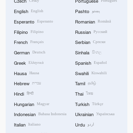
Český
Português
Czech
Portuguese
English
پښتو
English
Pashto
Esperanto
Română
Esperanto
Romanian
Filipino
Русский
Filipino
Russian
Français
Српски
French
Serbian
Deutsch
සිංහල
German
Sinhala
Ελληνικά
Español
Greek
Spanish
Hausa
Kiswahili
Hausa
Swahili
עברית
தமிழ்
Hebrew
Tamil
हिन्दी
ไทย
Hindi
Thai
Magyar
Türkçe
Hungarian
Turkish
Bahasa Indonesia
Українська
Indonesian
Ukrainian
Italiano
اردو
Italian
Urdu