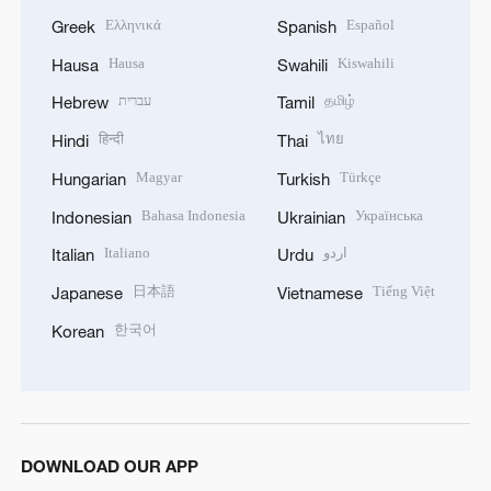
Ελληνικά
Español
Greek
Spanish
Hausa
Kiswahili
Hausa
Swahili
עברית
தமிழ்
Hebrew
Tamil
हिन्दी
ไทย
Hindi
Thai
Magyar
Türkçe
Hungarian
Turkish
Bahasa Indonesia
Українська
Indonesian
Ukrainian
Italiano
اردو
Italian
Urdu
日本語
Tiếng Việt
Japanese
Vietnamese
한국어
Korean
DOWNLOAD OUR APP