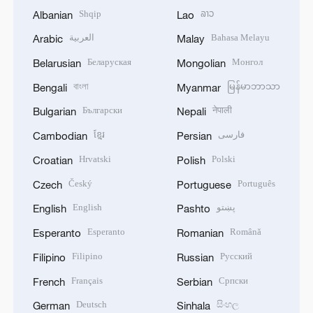
Shqip
ລາວ
Albanian
Lao
العربية
Bahasa Melayu
Arabic
Malay
Беларуская
Монгол
Belarusian
Mongolian
বাংলা
မြန်မာဘာသာ
Bengali
Myanmar
Български
नेपाली
Bulgarian
Nepali
ខ្មែរ
فارسی
Cambodian
Persian
Hrvatski
Polski
Croatian
Polish
Český
Português
Czech
Portuguese
English
پښتو
English
Pashto
Esperanto
Română
Esperanto
Romanian
Filipino
Русский
Filipino
Russian
Français
Српски
French
Serbian
Deutsch
සිංහල
German
Sinhala