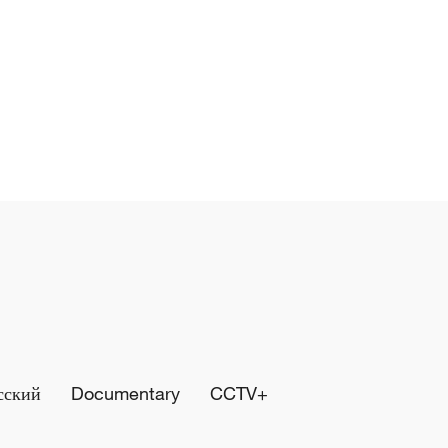
сский
Documentary
CCTV+