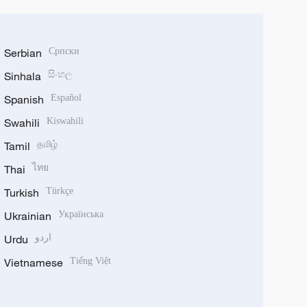
Serbian
Српски
Sinhala
සිංහල
Spanish
Español
Swahili
Kiswahili
Tamil
தமிழ்
Thai
ไทย
Turkish
Türkçe
Ukrainian
Українська
Urdu
اردو
Vietnamese
Tiếng Việt