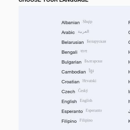
Albanian
Shqip
Arabic
العربية
Belarusian
Беларуская
Bengali
বাংলা
Bulgarian
Български
Cambodian
ខ្មែរ
Croatian
Hrvatski
Czech
Český
English
English
Esperanto
Esperanto
Filipino
Filipino