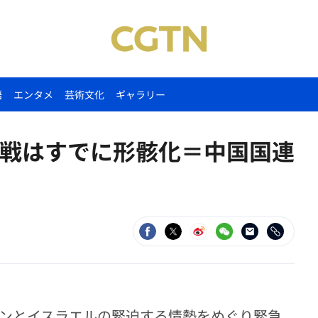
語
エンタメ
芸術文化
ギャラリー
戦はすでに形骸化＝中国国連
ノンとイスラエルの緊迫する情勢をめぐり緊急