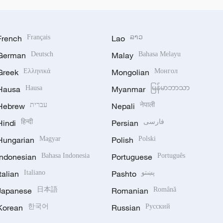
French
Français
Lao
ລາວ
German
Deutsch
Malay
Bahasa Melayu
Greek
Ελληνικά
Mongolian
Монгол
Hausa
Hausa
Myanmar
မြန်မာဘာသာ
Hebrew
עברית
Nepali
नेपाली
Hindi
हिन्दी
Persian
فارسی
Hungarian
Magyar
Polish
Polski
Indonesian
Bahasa Indonesia
Portuguese
Português
Italian
Italiano
Pashto
پښتو
Japanese
日本語
Romanian
Română
Korean
한국어
Russian
Русский