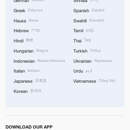
German
Sinhala
Ελληνικά
Español
Greek
Spanish
Hausa
Kiswahili
Hausa
Swahili
עברית
தமிழ்
Hebrew
Tamil
हिन्दी
ไทย
Hindi
Thai
Magyar
Türkçe
Hungarian
Turkish
Bahasa Indonesia
Українська
Indonesian
Ukrainian
Italiano
اردو
Italian
Urdu
日本語
Tiếng Việt
Japanese
Vietnamese
한국어
Korean
DOWNLOAD OUR APP