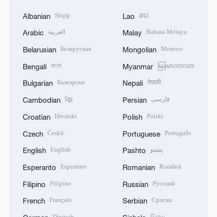
Shqip
ລາວ
Albanian
Lao
العربية
Bahasa Melayu
Arabic
Malay
Беларуская
Монгол
Belarusian
Mongolian
বাংলা
မြန်မာဘာသာ
Bengali
Myanmar
Български
नेपाली
Bulgarian
Nepali
ខ្មែរ
فارسی
Cambodian
Persian
Hrvatski
Polski
Croatian
Polish
Český
Português
Czech
Portuguese
English
پښتو
English
Pashto
Esperanto
Română
Esperanto
Romanian
Filipino
Русский
Filipino
Russian
Français
Српски
French
Serbian
Deutsch
සිංහල