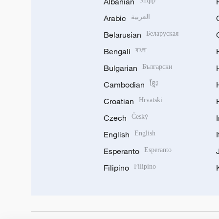
Albanian
Shqip
Arabic
العربية
Belarusian
Беларуская
Bengali
বাংলা
Bulgarian
Български
Cambodian
ខ្មែរ
Croatian
Hrvatski
Czech
Český
English
English
Esperanto
Esperanto
Filipino
Filipino