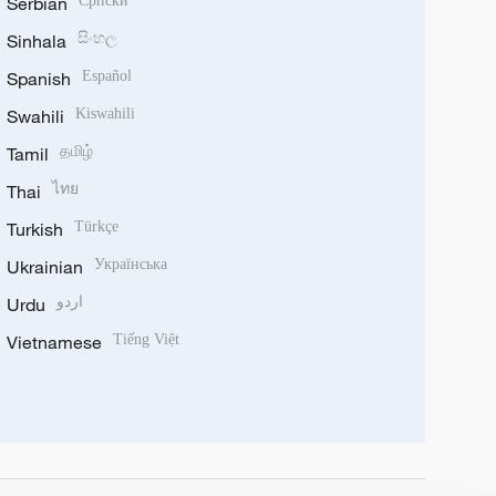
Serbian
Српски
Sinhala
සිංහල
Spanish
Español
Swahili
Kiswahili
Tamil
தமிழ்
Thai
ไทย
Turkish
Türkçe
Ukrainian
Українська
Urdu
اردو
Vietnamese
Tiếng Việt