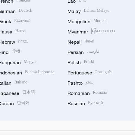
French
Français
Lao
ລາວ
German
Deutsch
Malay
Bahasa Melayu
Greek
Ελληνικά
Mongolian
Монгол
Hausa
Hausa
Myanmar
မြန်မာဘာသာ
Hebrew
עברית
Nepali
नेपाली
Hindi
हिन्दी
Persian
فارسی
Hungarian
Magyar
Polish
Polski
Indonesian
Bahasa Indonesia
Portuguese
Português
Italian
Italiano
Pashto
پښتو
Japanese
日本語
Romanian
Română
Korean
한국어
Russian
Русский