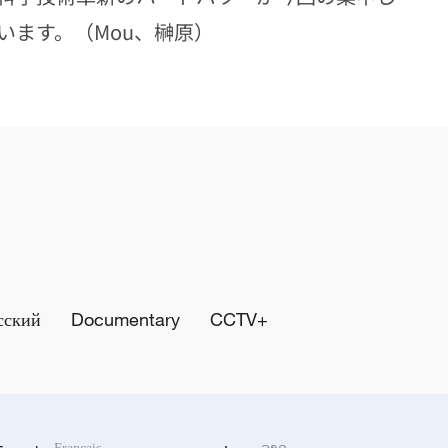
います。（Mou、榊原）
сский
Documentary
CCTV+