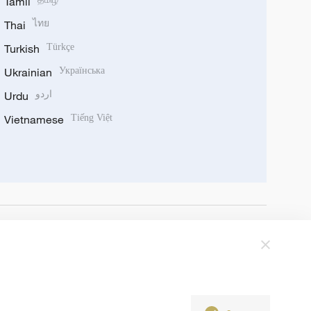
Tamil
Thai
ไทย
Turkish
Türkçe
Ukrainian
Українська
Urdu
اردو
Vietnamese
Tiếng Việt