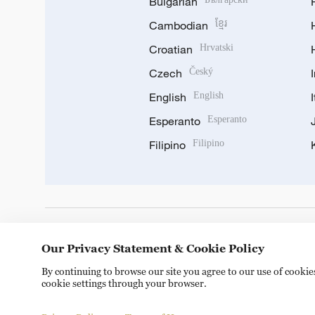
Bulgarian
Cambodian
ខ្មែរ
Croatian
Hrvatski
Czech
Český
English
English
Esperanto
Esperanto
Filipino
Filipino
DOWNLOAD OUR APP
Our Privacy Statement & Cookie Policy
By continuing to browse our site you agree to our use of cooki
cookie settings through your browser.