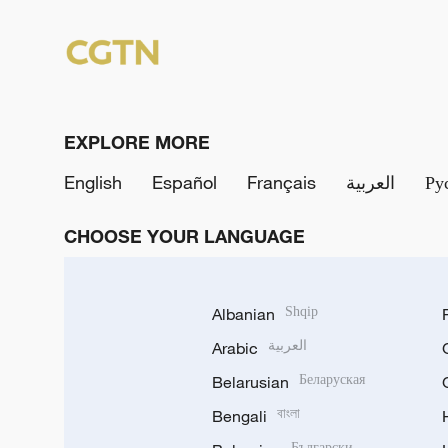
EXPLORE MORE
English
Español
Français
العربية
Ру
CHOOSE YOUR LANGUAGE
Albanian
Shqip
Arabic
العربية
Belarusian
Беларуская
Bengali
বাংলা
Български