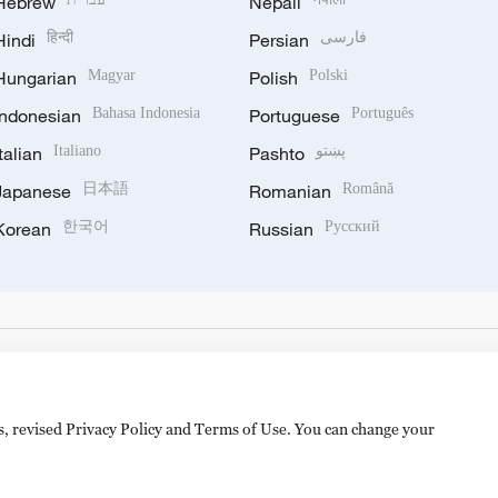
Hebrew
Nepali
Hindi
हिन्दी
Persian
فارسی
Hungarian
Magyar
Polish
Polski
Indonesian
Bahasa Indonesia
Portuguese
Português
Italian
Italiano
Pashto
پښتو
Japanese
日本語
Romanian
Română
Korean
한국어
Russian
Русский
es, revised Privacy Policy and Terms of Use. You can change your