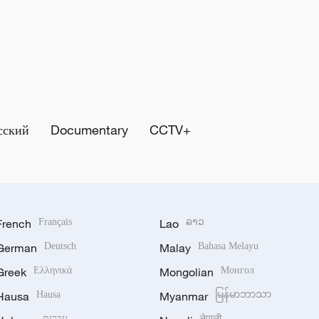
сский
Documentary
CCTV+
French
Français
Lao
ລາວ
German
Deutsch
Malay
Bahasa Melayu
Greek
Ελληνικά
Mongolian
Монгол
Hausa
Hausa
Myanmar
မြန်မာဘာသာ
עברית
नेपाली