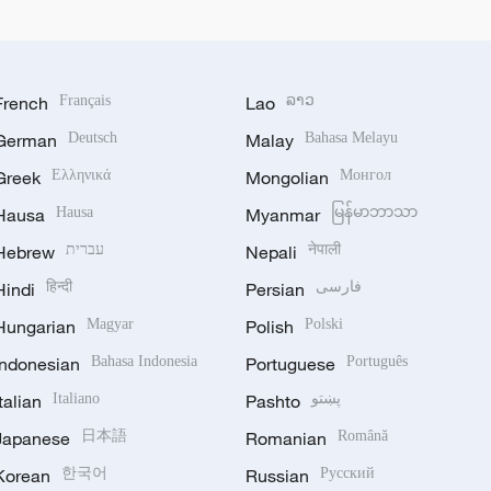
French
Français
Lao
ລາວ
German
Deutsch
Malay
Bahasa Melayu
Greek
Ελληνικά
Mongolian
Монгол
Hausa
Hausa
Myanmar
မြန်မာဘာသာ
Hebrew
עברית
Nepali
नेपाली
Hindi
हिन्दी
Persian
فارسی
Hungarian
Magyar
Polish
Polski
Indonesian
Bahasa Indonesia
Portuguese
Português
Italian
Italiano
Pashto
پښتو
Japanese
日本語
Romanian
Română
Korean
한국어
Russian
Русский