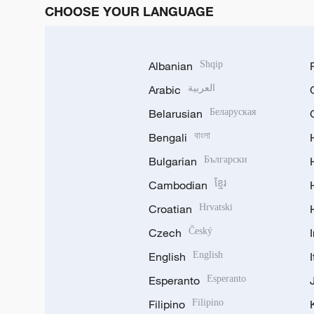
CHOOSE YOUR LANGUAGE
Albanian
Shqip
Arabic
العربية
Belarusian
Беларуская
Bengali
বাংলা
Bulgarian
Български
Cambodian
ខ្មែរ
Croatian
Hrvatski
Czech
Český
English
English
Esperanto
Esperanto
Filipino
Filipino