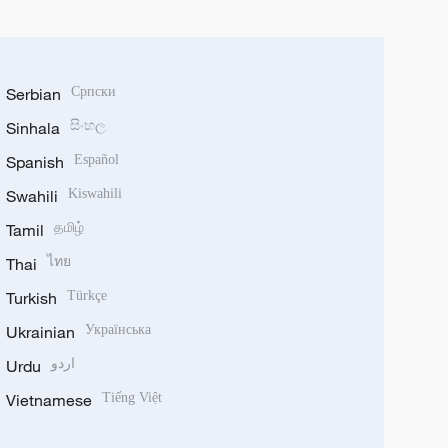
Serbian
Српски
Sinhala
සිංහල
Spanish
Español
Swahili
Kiswahili
Tamil
தமிழ்
Thai
ไทย
Turkish
Türkçe
Ukrainian
Українська
Urdu
اردو
Vietnamese
Tiếng Việt