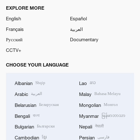
EXPLORE MORE
English
Español
Français
العربية
Русский
Documentary
CCTV+
CHOOSE YOUR LANGUAGE
Shqip
ລາວ
Albanian
Lao
العربية
Bahasa Melayu
Arabic
Malay
Беларуская
Монгол
Belarusian
Mongolian
বাংলা
မြန်မာဘာသာ
Bengali
Myanmar
Български
नेपाली
Bulgarian
Nepali
ខ្មែរ
فارسی
Cambodian
Persian