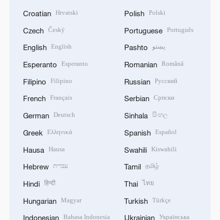
Hrvatski
Polski
Croatian
Polish
Český
Português
Czech
Portuguese
English
پښتو
English
Pashto
Esperanto
Română
Esperanto
Romanian
Filipino
Русский
Filipino
Russian
Français
Српски
French
Serbian
Deutsch
සිංහල
German
Sinhala
Ελληνικά
Español
Greek
Spanish
Hausa
Kiswahili
Hausa
Swahili
עברית
தமிழ்
Hebrew
Tamil
हिन्दी
ไทย
Hindi
Thai
Magyar
Türkçe
Hungarian
Turkish
Bahasa Indonesia
Українська
Indonesian
Ukrainian