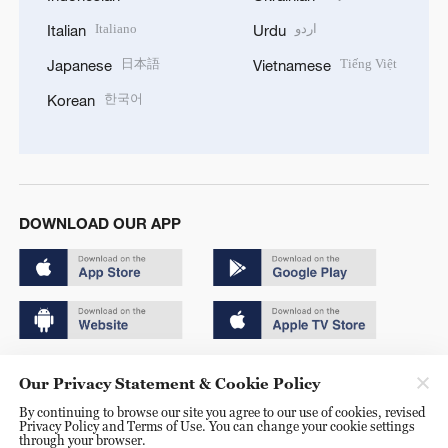
Italiano
اردو
Italian
Urdu
日本語
Tiếng Việt
Japanese
Vietnamese
한국어
Korean
DOWNLOAD OUR APP
Copyright © 2024 CGTN.
Our Privacy Statement & Cookie Policy
京ICP备20000184号
By continuing to browse our site you agree to our use of cookies, revised
Privacy Policy and Terms of Use. You can change your cookie settings
京公网安备 11010502050052号
through your browser.