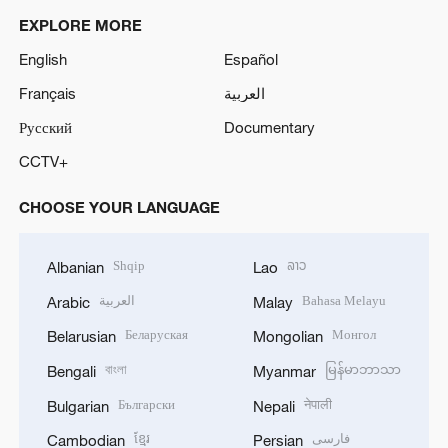
EXPLORE MORE
English
Español
Français
العربية
Русский
Documentary
CCTV+
CHOOSE YOUR LANGUAGE
Shqip
ລາວ
Albanian
Lao
العربية
Bahasa Melayu
Arabic
Malay
Беларуская
Монгол
Belarusian
Mongolian
বাংলা
မြန်မာဘာသာ
Bengali
Myanmar
Български
नेपाली
Bulgarian
Nepali
ខ្មែរ
فارسی
Cambodian
Persian