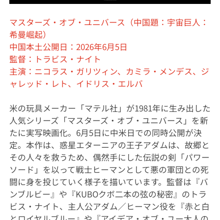
マスターズ・オブ・ユニバース（中国題：宇宙巨人：
希曼崛起）
中国本土公開日：2026年6月5日
監督：トラビス・ナイト
主演：ニコラス・ガリツィン、カミラ・メンデス、ジ
ャレッド・レト、イドリス・エルバ
米の玩具メーカー「マテル社」が1981年に生み出した
人気シリーズ「マスターズ・オブ・ユニバース」を新
たに実写映画化。6月5日に中米日での同時公開が決
定。本作は、惑星エターニアの王子アダムは、故郷と
その人々を救うため、偶然手にした伝説の剣「パワー
ソード」を以って戦士ヒーマンとして悪の軍団との死
闘に身を投じていく様子を描いています。監督は『バ
ンブルビー』や『KUBOクボ二本の弦の秘密』のトラ
ビス・ナイト、主人公アダム／ヒーマン役を『赤と白
とロイヤルブルー』や『アイデア・オブ・ユー大人の