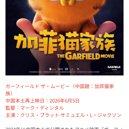
ガーフィールド ザ・ムービー（中国題：加菲猫家
族）
中国本土再上映日：2026年6月5日
監督：マーク・ディンタル
主演：クリス・プラット サミュエル・L・ジャクソン