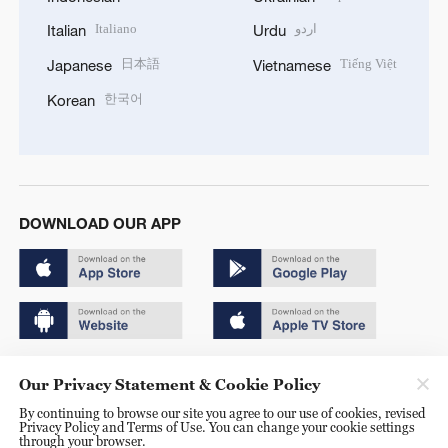
Italiano
اردو
Italian
Urdu
日本語
Tiếng Việt
Japanese
Vietnamese
한국어
Korean
DOWNLOAD OUR APP
Copyright © 2024 CGTN.
Our Privacy Statement & Cookie Policy
京ICP备20000184号
By continuing to browse our site you agree to our use of cookies, revised
Privacy Policy and Terms of Use. You can change your cookie settings
京公网安备 11010502050052号
through your browser.