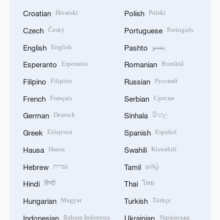
Hrvatski
Polski
Croatian
Polish
Český
Português
Czech
Portuguese
English
پښتو
English
Pashto
Esperanto
Română
Esperanto
Romanian
Filipino
Русский
Filipino
Russian
Français
Српски
French
Serbian
Deutsch
සිංහල
German
Sinhala
Ελληνικά
Español
Greek
Spanish
Hausa
Kiswahili
Hausa
Swahili
עברית
தமிழ்
Hebrew
Tamil
हिन्दी
ไทย
Hindi
Thai
Magyar
Türkçe
Hungarian
Turkish
Bahasa Indonesia
Українська
Indonesian
Ukrainian