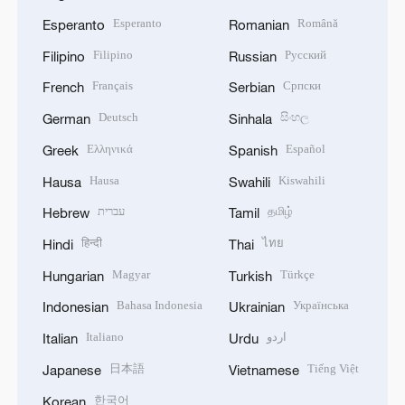
Esperanto
Română
Esperanto
Romanian
Filipino
Русский
Filipino
Russian
Français
Српски
French
Serbian
Deutsch
සිංහල
German
Sinhala
Ελληνικά
Español
Greek
Spanish
Hausa
Kiswahili
Hausa
Swahili
עברית
தமிழ்
Hebrew
Tamil
हिन्दी
ไทย
Hindi
Thai
Magyar
Türkçe
Hungarian
Turkish
Bahasa Indonesia
Українська
Indonesian
Ukrainian
Italiano
اردو
Italian
Urdu
日本語
Tiếng Việt
Japanese
Vietnamese
한국어
Korean