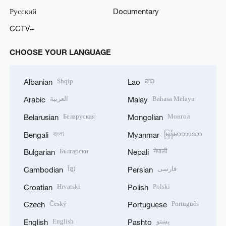
Русский
Documentary
CCTV+
CHOOSE YOUR LANGUAGE
Shqip
ລາວ
Albanian
Lao
العربية
Bahasa Melayu
Arabic
Malay
Беларуская
Монгол
Belarusian
Mongolian
বাংলা
မြန်မာဘာသာ
Bengali
Myanmar
Български
नेपाली
Bulgarian
Nepali
ខ្មែរ
فارسی
Cambodian
Persian
Hrvatski
Polski
Croatian
Polish
Český
Português
Czech
Portuguese
English
پښتو
English
Pashto