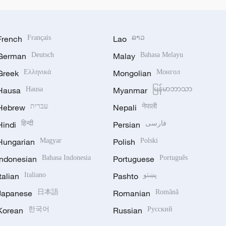
French
Français
Lao
ລາວ
German
Deutsch
Malay
Bahasa Melayu
Greek
Ελληνικά
Mongolian
Монгол
Hausa
Hausa
Myanmar
မြန်မာဘာသာ
Hebrew
עברית
Nepali
नेपाली
Hindi
हिन्दी
Persian
فارسی
Hungarian
Magyar
Polish
Polski
Indonesian
Bahasa Indonesia
Portuguese
Português
Italian
Italiano
Pashto
پښتو
Japanese
日本語
Romanian
Română
Korean
한국어
Russian
Русский