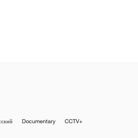
сский
Documentary
CCTV+