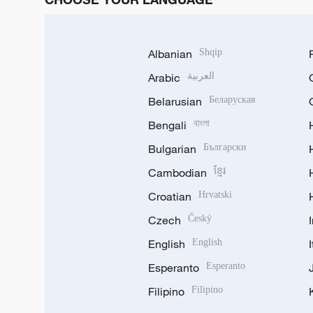
Albanian
Shqip
Arabic
العربية
Belarusian
Беларуская
Bengali
বাংলা
Bulgarian
Български
Cambodian
ខ្មែរ
Croatian
Hrvatski
Czech
Český
English
English
Esperanto
Esperanto
Filipino
Filipino