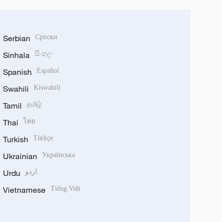
Serbian
Српски
Sinhala
සිංහල
Spanish
Español
Swahili
Kiswahili
Tamil
தமிழ்
Thai
ไทย
Turkish
Türkçe
Ukrainian
Українська
Urdu
اردو
Vietnamese
Tiếng Việt