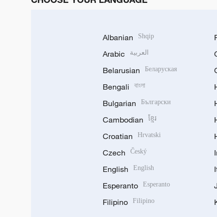
Albanian
Shqip
Arabic
العربية
Belarusian
Беларуская
Bengali
বাংলা
Bulgarian
Български
Cambodian
ខ្មែរ
Croatian
Hrvatski
Czech
Český
English
English
Esperanto
Esperanto
Filipino
Filipino