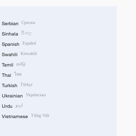
Serbian
Српски
Sinhala
සිංහල
Spanish
Español
Swahili
Kiswahili
Tamil
தமிழ்
Thai
ไทย
Turkish
Türkçe
Ukrainian
Українська
Urdu
اردو
Vietnamese
Tiếng Việt