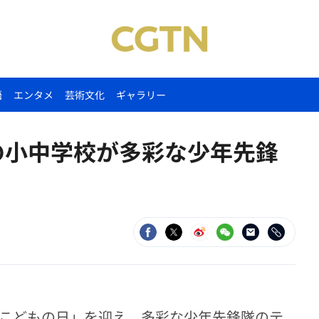
語
エンタメ
芸術文化
ギャラリー
の小中学校が多彩な少年先鋒
際こどもの日」を迎え、多彩な少年先鋒隊のテ