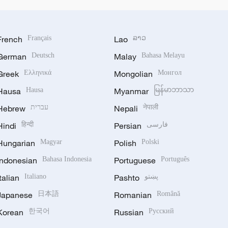
French
Français
Lao
ລາວ
German
Deutsch
Malay
Bahasa Melayu
Greek
Ελληνικά
Mongolian
Монгол
Hausa
Hausa
Myanmar
မြန်မာဘာသာ
Hebrew
עברית
Nepali
नेपाली
Hindi
हिन्दी
Persian
فارسی
Hungarian
Magyar
Polish
Polski
Indonesian
Bahasa Indonesia
Portuguese
Português
Italian
Italiano
Pashto
پښتو
Japanese
日本語
Romanian
Română
Korean
한국어
Russian
Русский