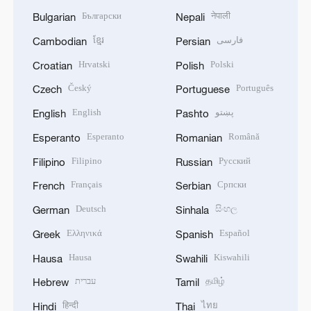
Български
नेपाली
Bulgarian
Nepali
ខ្មែរ
فارسی
Cambodian
Persian
Hrvatski
Polski
Croatian
Polish
Český
Português
Czech
Portuguese
English
پښتو
English
Pashto
Esperanto
Română
Esperanto
Romanian
Filipino
Русский
Filipino
Russian
Français
Српски
French
Serbian
Deutsch
සිංහල
German
Sinhala
Ελληνικά
Español
Greek
Spanish
Hausa
Kiswahili
Hausa
Swahili
עברית
தமிழ்
Hebrew
Tamil
हिन्दी
ไทย
Hindi
Thai