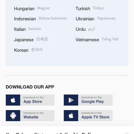
Magyar
Türkçe
Hungarian
Turkish
Bahasa Indonesia
Українська
Indonesian
Ukrainian
Italiano
اردو
Italian
Urdu
日本語
Tiếng Việt
Japanese
Vietnamese
한국어
Korean
DOWNLOAD OUR APP
Copyright © 2024 CGTN.