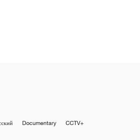
сский
Documentary
CCTV+