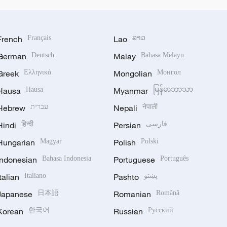
French
Français
Lao
ລາວ
German
Deutsch
Malay
Bahasa Melayu
Greek
Ελληνικά
Mongolian
Монгол
Hausa
Hausa
Myanmar
မြန်မာဘာသာ
Hebrew
עברית
Nepali
नेपाली
Hindi
हिन्दी
Persian
فارسی
Hungarian
Magyar
Polish
Polski
Indonesian
Bahasa Indonesia
Portuguese
Português
Italian
Italiano
Pashto
پښتو
Japanese
日本語
Romanian
Română
Korean
한국어
Russian
Русский