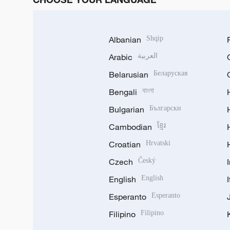
Albanian
Shqip
Arabic
العربية
Belarusian
Беларуская
Bengali
বাংলা
Bulgarian
Български
Cambodian
ខ្មែរ
Croatian
Hrvatski
Czech
Český
English
English
Esperanto
Esperanto
Filipino
Filipino