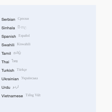
Serbian
Српски
Sinhala
සිංහල
Spanish
Español
Swahili
Kiswahili
Tamil
தமிழ்
Thai
ไทย
Turkish
Türkçe
Ukrainian
Українська
Urdu
اردو
Vietnamese
Tiếng Việt