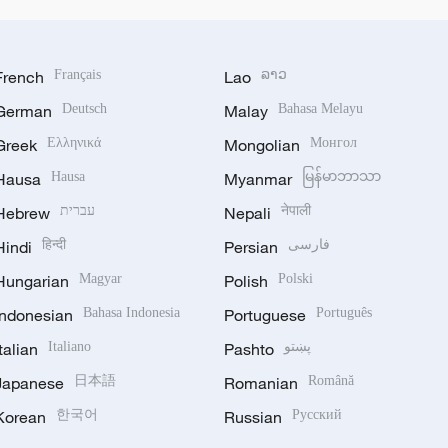
French
Français
Lao
ລາວ
German
Deutsch
Malay
Bahasa Melayu
Greek
Ελληνικά
Mongolian
Монгол
Hausa
Hausa
Myanmar
မြန်မာဘာသာ
Hebrew
עברית
Nepali
नेपाली
Hindi
हिन्दी
Persian
فارسی
Hungarian
Magyar
Polish
Polski
Indonesian
Bahasa Indonesia
Portuguese
Português
Italian
Italiano
Pashto
پښتو
Japanese
日本語
Romanian
Română
Korean
한국어
Russian
Русский