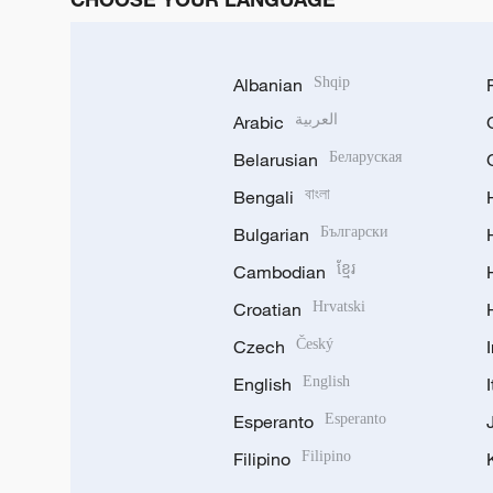
Albanian
Shqip
Arabic
العربية
Belarusian
Беларуская
Bengali
বাংলা
Bulgarian
Български
Cambodian
ខ្មែរ
Croatian
Hrvatski
Czech
Český
English
English
Esperanto
Esperanto
Filipino
Filipino