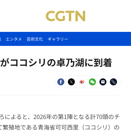
語
エンタメ
芸術文化
ギャラリー
がココシリの卓乃湖に到着
によると、2026年の第1陣となる計70頭のチ
経て繁殖地である青海省可可西里（ココシリ）の