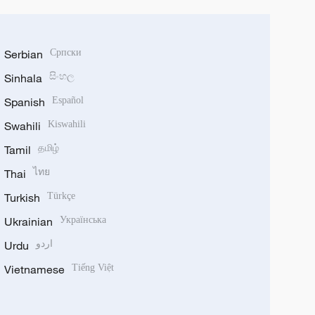
Serbian
Српски
Sinhala
සිංහල
Spanish
Español
Swahili
Kiswahili
Tamil
தமிழ்
Thai
ไทย
Turkish
Türkçe
Ukrainian
Українська
Urdu
اردو
Vietnamese
Tiếng Việt