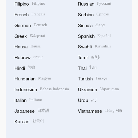
Filipino
Русский
Filipino
Russian
Français
Српски
French
Serbian
Deutsch
සිංහල
German
Sinhala
Ελληνικά
Español
Greek
Spanish
Hausa
Kiswahili
Hausa
Swahili
עברית
தமிழ்
Hebrew
Tamil
हिन्दी
ไทย
Hindi
Thai
Magyar
Türkçe
Hungarian
Turkish
Bahasa Indonesia
Українська
Indonesian
Ukrainian
Italiano
اردو
Italian
Urdu
日本語
Tiếng Việt
Japanese
Vietnamese
한국어
Korean