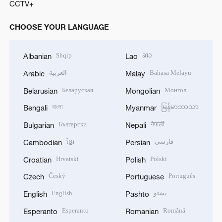
CCTV+
CHOOSE YOUR LANGUAGE
Shqip
ລາວ
Albanian
Lao
العربية
Bahasa Melayu
Arabic
Malay
Беларуская
Монгол
Belarusian
Mongolian
বাংলা
မြန်မာဘာသာ
Bengali
Myanmar
Български
नेपाली
Bulgarian
Nepali
ខ្មែរ
فارسی
Cambodian
Persian
Hrvatski
Polski
Croatian
Polish
Český
Português
Czech
Portuguese
English
پښتو
English
Pashto
Esperanto
Română
Esperanto
Romanian