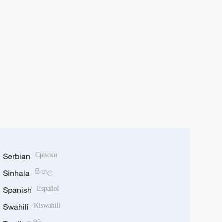
Serbian
Српски
Sinhala
සිංහල
Spanish
Español
Swahili
Kiswahili