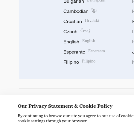
Bulgarian
Български
Cambodian
ខ្មែរ
Croatian
Hrvatski
Czech
Český
English
English
Esperanto
Esperanto
Filipino
Filipino
DOWNLOAD OUR APP
Our Privacy Statement & Cookie Policy
By continuing to browse our site you agree to our use of cooki
cookie settings through your browser.