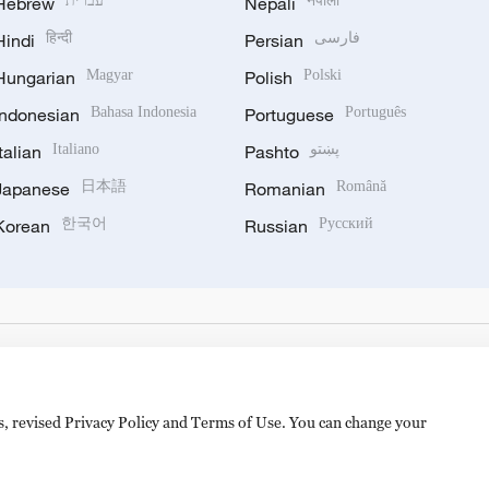
Hebrew
עברית
Nepali
नेपाली
Hindi
हिन्दी
Persian
فارسی
Hungarian
Magyar
Polish
Polski
Indonesian
Bahasa Indonesia
Portuguese
Português
Italian
Italiano
Pashto
پښتو
Japanese
日本語
Romanian
Română
Korean
한국어
Russian
Русский
es, revised Privacy Policy and Terms of Use. You can change your