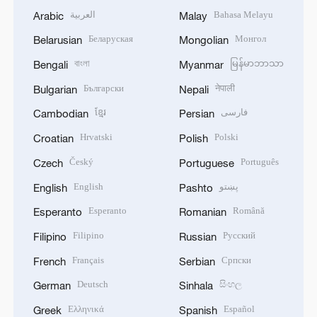
العربية
Bahasa Melayu
Arabic
Malay
Беларуская
Монгол
Belarusian
Mongolian
বাংলা
မြန်မာဘာသာ
Bengali
Myanmar
Български
नेपाली
Bulgarian
Nepali
ខ្មែរ
فارسی
Cambodian
Persian
Hrvatski
Polski
Croatian
Polish
Český
Português
Czech
Portuguese
English
پښتو
English
Pashto
Esperanto
Română
Esperanto
Romanian
Filipino
Русский
Filipino
Russian
Français
Српски
French
Serbian
Deutsch
සිංහල
German
Sinhala
Ελληνικά
Español
Greek
Spanish