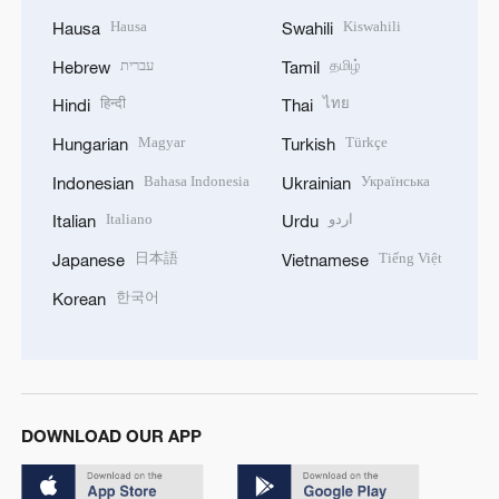
Hausa
Kiswahili
Hausa
Swahili
עברית
தமிழ்
Hebrew
Tamil
हिन्दी
ไทย
Hindi
Thai
Magyar
Türkçe
Hungarian
Turkish
Bahasa Indonesia
Українська
Indonesian
Ukrainian
Italiano
اردو
Italian
Urdu
日本語
Tiếng Việt
Japanese
Vietnamese
한국어
Korean
DOWNLOAD OUR APP