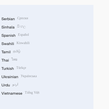
Serbian
Српски
Sinhala
සිංහල
Spanish
Español
Swahili
Kiswahili
Tamil
தமிழ்
Thai
ไทย
Turkish
Türkçe
Ukrainian
Українська
Urdu
اردو
Vietnamese
Tiếng Việt