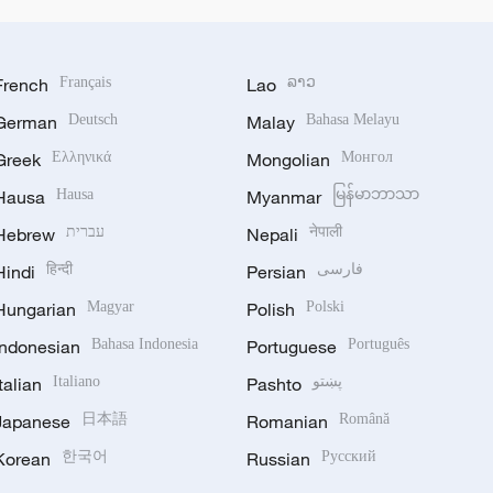
French
Français
Lao
ລາວ
German
Deutsch
Malay
Bahasa Melayu
Greek
Ελληνικά
Mongolian
Монгол
Hausa
Hausa
Myanmar
မြန်မာဘာသာ
Hebrew
עברית
Nepali
नेपाली
Hindi
हिन्दी
Persian
فارسی
Hungarian
Magyar
Polish
Polski
Indonesian
Bahasa Indonesia
Portuguese
Português
Italian
Italiano
Pashto
پښتو
Japanese
日本語
Romanian
Română
Korean
한국어
Russian
Русский