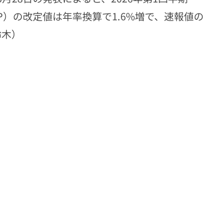
P）の改定値は年率換算で1.6%増で、速報値の
鈴木）