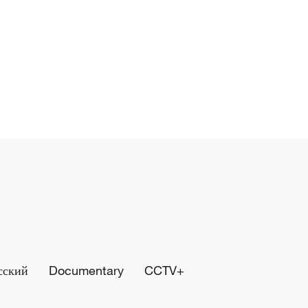
сский
Documentary
CCTV+