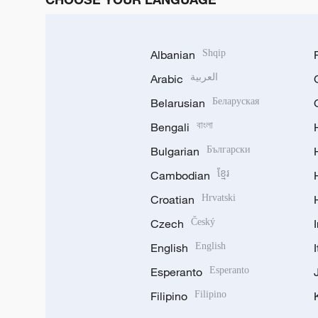
Albanian
Shqip
Arabic
العربية
Belarusian
Беларуская
Bengali
বাংলা
Bulgarian
Български
Cambodian
ខ្មែរ
Croatian
Hrvatski
Czech
Český
English
English
Esperanto
Esperanto
Filipino
Filipino