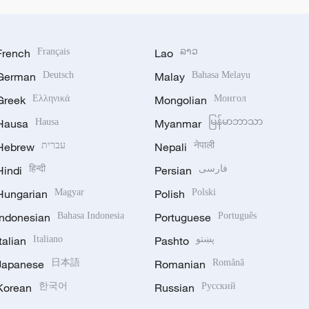
French
Français
Lao
ລາວ
German
Deutsch
Malay
Bahasa Melayu
Greek
Ελληνικά
Mongolian
Монгол
Hausa
Hausa
Myanmar
မြန်မာဘာသာ
Hebrew
עברית
Nepali
नेपाली
Hindi
हिन्दी
Persian
فارسی
Hungarian
Magyar
Polish
Polski
Indonesian
Bahasa Indonesia
Portuguese
Português
Italian
Italiano
Pashto
پښتو
Japanese
日本語
Romanian
Română
Korean
한국어
Russian
Русский