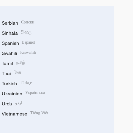
Serbian
Српски
Sinhala
සිංහල
Spanish
Español
Swahili
Kiswahili
Tamil
தமிழ்
Thai
ไทย
Turkish
Türkçe
Ukrainian
Українська
Urdu
اردو
Vietnamese
Tiếng Việt