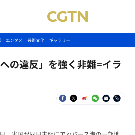
語
エンタメ
芸術文化
ギャラリー
への違反」を強く非難=イラ
8日、米国が同日未明にアッバース港の一部地