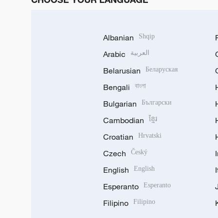
Albanian
Shqip
Arabic
العربية
Belarusian
Беларуская
Bengali
বাংলা
Bulgarian
Български
Cambodian
ខ្មែរ
Croatian
Hrvatski
Czech
Český
English
English
Esperanto
Esperanto
Filipino
Filipino