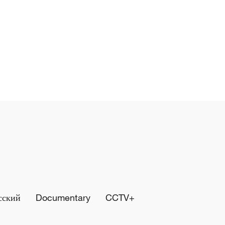
сский
Documentary
CCTV+