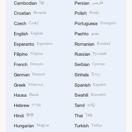
ខ្មែរ
فارسی
Cambodian
Persian
Hrvatski
Polski
Croatian
Polish
Český
Português
Czech
Portuguese
English
پښتو
English
Pashto
Esperanto
Română
Esperanto
Romanian
Filipino
Русский
Filipino
Russian
Français
Српски
French
Serbian
Deutsch
සිංහල
German
Sinhala
Ελληνικά
Español
Greek
Spanish
Hausa
Kiswahili
Hausa
Swahili
עברית
தமிழ்
Hebrew
Tamil
हिन्दी
ไทย
Hindi
Thai
Magyar
Türkçe
Hungarian
Turkish