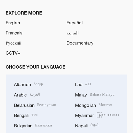
EXPLORE MORE
English
Español
Français
العربية
Русский
Documentary
CCTV+
CHOOSE YOUR LANGUAGE
Shqip
ລາວ
Albanian
Lao
العربية
Bahasa Melayu
Arabic
Malay
Беларуская
Монгол
Belarusian
Mongolian
বাংলা
မြန်မာဘာသာ
Bengali
Myanmar
Български
नेपाली
Bulgarian
Nepali