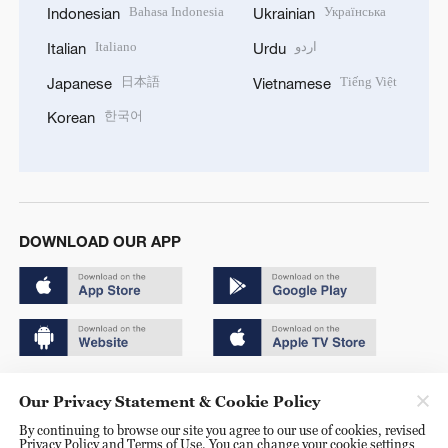
Bahasa Indonesia
Українська
Indonesian
Ukrainian
Italiano
اردو
Italian
Urdu
日本語
Tiếng Việt
Japanese
Vietnamese
한국어
Korean
DOWNLOAD OUR APP
Copyright © 2024 CGTN.
Our Privacy Statement & Cookie Policy
京ICP备20000184号
By continuing to browse our site you agree to our use of cookies, revised
Privacy Policy and Terms of Use. You can change your cookie settings