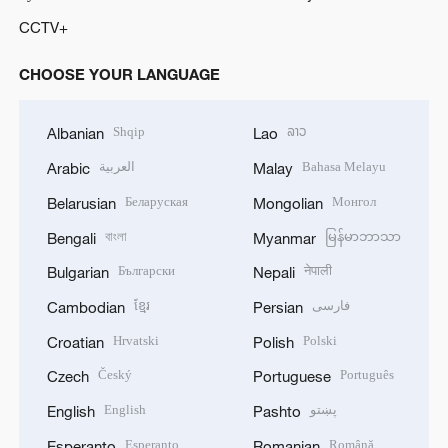
CCTV+
CHOOSE YOUR LANGUAGE
Shqip
ລາວ
Albanian
Lao
العربية
Bahasa Melayu
Arabic
Malay
Беларуская
Монгол
Belarusian
Mongolian
বাংলা
မြန်မာဘာသာ
Bengali
Myanmar
Български
नेपाली
Bulgarian
Nepali
ខ្មែរ
فارسی
Cambodian
Persian
Hrvatski
Polski
Croatian
Polish
Český
Português
Czech
Portuguese
English
پښتو
English
Pashto
Esperanto
Română
Esperanto
Romanian