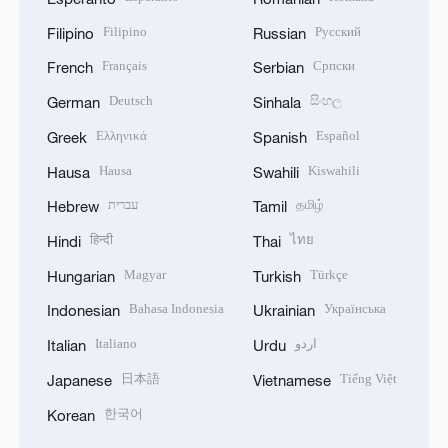
Filipino
Русский
Filipino
Russian
Français
Српски
French
Serbian
Deutsch
සිංහල
German
Sinhala
Ελληνικά
Español
Greek
Spanish
Hausa
Kiswahili
Hausa
Swahili
עברית
தமிழ்
Hebrew
Tamil
हिन्दी
ไทย
Hindi
Thai
Magyar
Türkçe
Hungarian
Turkish
Bahasa Indonesia
Українська
Indonesian
Ukrainian
Italiano
اردو
Italian
Urdu
日本語
Tiếng Việt
Japanese
Vietnamese
한국어
Korean