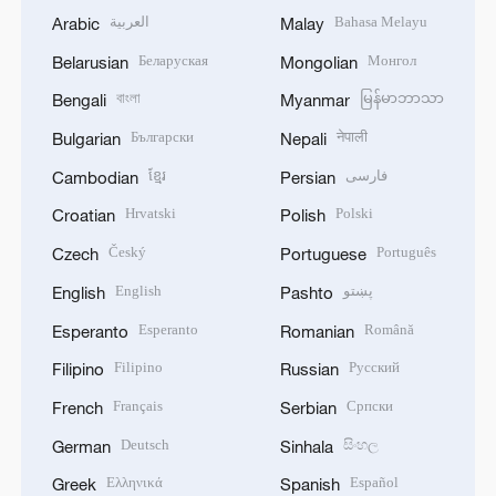
العربية
Bahasa Melayu
Arabic
Malay
Беларуская
Монгол
Belarusian
Mongolian
বাংলা
မြန်မာဘာသာ
Bengali
Myanmar
Български
नेपाली
Bulgarian
Nepali
ខ្មែរ
فارسی
Cambodian
Persian
Hrvatski
Polski
Croatian
Polish
Český
Português
Czech
Portuguese
English
پښتو
English
Pashto
Esperanto
Română
Esperanto
Romanian
Filipino
Русский
Filipino
Russian
Français
Српски
French
Serbian
Deutsch
සිංහල
German
Sinhala
Ελληνικά
Español
Greek
Spanish