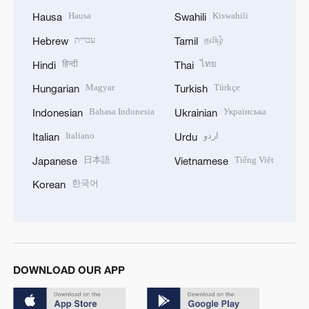
Hausa
Kiswahili
Hausa
Swahili
עברית
தமிழ்
Hebrew
Tamil
हिन्दी
ไทย
Hindi
Thai
Magyar
Türkçe
Hungarian
Turkish
Bahasa Indonesia
Українська
Indonesian
Ukrainian
Italiano
اردو
Italian
Urdu
日本語
Tiếng Việt
Japanese
Vietnamese
한국어
Korean
DOWNLOAD OUR APP