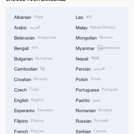
Shqip
ລາວ
Albanian
Lao
العربية
Bahasa Melayu
Arabic
Malay
Беларуская
Монгол
Belarusian
Mongolian
বাংলা
မြန်မာဘာသာ
Bengali
Myanmar
Български
नेपाली
Bulgarian
Nepali
ខ្មែរ
فارسی
Cambodian
Persian
Hrvatski
Polski
Croatian
Polish
Český
Português
Czech
Portuguese
English
پښتو
English
Pashto
Esperanto
Română
Esperanto
Romanian
Filipino
Русский
Filipino
Russian
Français
Српски
French
Serbian