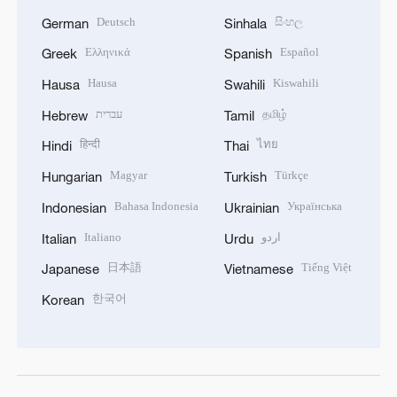
Deutsch
සිංහල
German
Sinhala
Ελληνικά
Español
Greek
Spanish
Hausa
Kiswahili
Hausa
Swahili
עברית
தமிழ்
Hebrew
Tamil
हिन्दी
ไทย
Hindi
Thai
Magyar
Türkçe
Hungarian
Turkish
Bahasa Indonesia
Українська
Indonesian
Ukrainian
Italiano
اردو
Italian
Urdu
日本語
Tiếng Việt
Japanese
Vietnamese
한국어
Korean