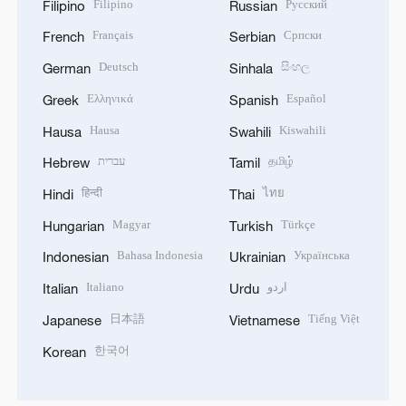
Filipino
Русский
Filipino
Russian
Français
Српски
French
Serbian
Deutsch
සිංහල
German
Sinhala
Ελληνικά
Español
Greek
Spanish
Hausa
Kiswahili
Hausa
Swahili
עברית
தமிழ்
Hebrew
Tamil
हिन्दी
ไทย
Hindi
Thai
Magyar
Türkçe
Hungarian
Turkish
Bahasa Indonesia
Українська
Indonesian
Ukrainian
Italiano
اردو
Italian
Urdu
日本語
Tiếng Việt
Japanese
Vietnamese
한국어
Korean