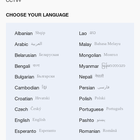
CCTV+
CHOOSE YOUR LANGUAGE
Shqip
ລາວ
Albanian
Lao
العربية
Bahasa Melayu
Arabic
Malay
Беларуская
Монгол
Belarusian
Mongolian
বাংলা
မြန်မာဘာသာ
Bengali
Myanmar
Български
नेपाली
Bulgarian
Nepali
ខ្មែរ
فارسی
Cambodian
Persian
Hrvatski
Polski
Croatian
Polish
Český
Português
Czech
Portuguese
English
پښتو
English
Pashto
Esperanto
Română
Esperanto
Romanian