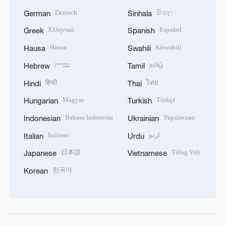
Deutsch
සිංහල
German
Sinhala
Ελληνικά
Español
Greek
Spanish
Hausa
Kiswahili
Hausa
Swahili
עברית
தமிழ்
Hebrew
Tamil
हिन्दी
ไทย
Hindi
Thai
Magyar
Türkçe
Hungarian
Turkish
Bahasa Indonesia
Українська
Indonesian
Ukrainian
Italiano
اردو
Italian
Urdu
日本語
Tiếng Việt
Japanese
Vietnamese
한국어
Korean