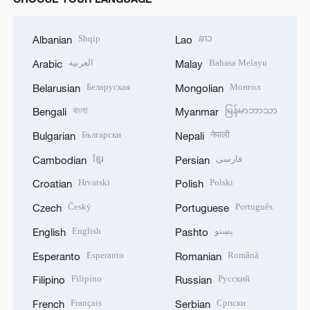
Shqip
ລາວ
Albanian
Lao
العربية
Bahasa Melayu
Arabic
Malay
Беларуская
Монгол
Belarusian
Mongolian
বাংলা
မြန်မာဘာသာ
Bengali
Myanmar
Български
नेपाली
Bulgarian
Nepali
ខ្មែរ
فارسی
Cambodian
Persian
Hrvatski
Polski
Croatian
Polish
Český
Português
Czech
Portuguese
English
پښتو
English
Pashto
Esperanto
Română
Esperanto
Romanian
Filipino
Русский
Filipino
Russian
Français
Српски
French
Serbian