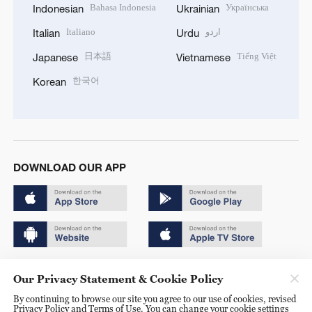
Bahasa Indonesia
Українська
Indonesian
Ukrainian
Italiano
اردو
Italian
Urdu
日本語
Tiếng Việt
Japanese
Vietnamese
한국어
Korean
DOWNLOAD OUR APP
Copyright © 2024 CGTN.
Our Privacy Statement & Cookie Policy
京ICP备20000184号
By continuing to browse our site you agree to our use of cookies, revised
Privacy Policy and Terms of Use. You can change your cookie settings