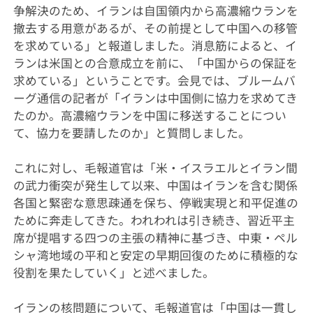
争解決のため、イランは自国領内から高濃縮ウランを
撤去する用意があるが、その前提として中国への移管
を求めている」と報道しました。消息筋によると、イ
ランは米国との合意成立を前に、「中国からの保証を
求めている」ということです。会見では、ブルームバ
ーグ通信の記者が「イランは中国側に協力を求めてき
たのか。高濃縮ウランを中国に移送することについ
て、協力を要請したのか」と質問しました。
これに対し、毛報道官は「米・イスラエルとイラン間
の武力衝突が発生して以来、中国はイランを含む関係
各国と緊密な意思疎通を保ち、停戦実現と和平促進の
ために奔走してきた。われわれは引き続き、習近平主
席が提唱する四つの主張の精神に基づき、中東・ペル
シャ湾地域の平和と安定の早期回復のために積極的な
役割を果たしていく」と述べました。
イランの核問題について、毛報道官は「中国は一貫し