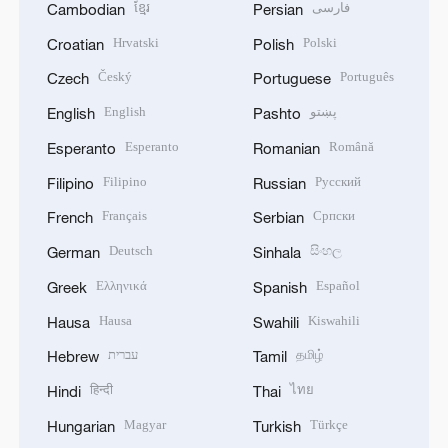
ខ្មែរ
فارسی
Cambodian
Persian
Hrvatski
Polski
Croatian
Polish
Český
Português
Czech
Portuguese
English
پښتو
English
Pashto
Esperanto
Română
Esperanto
Romanian
Filipino
Русский
Filipino
Russian
Français
Српски
French
Serbian
Deutsch
සිංහල
German
Sinhala
Ελληνικά
Español
Greek
Spanish
Hausa
Kiswahili
Hausa
Swahili
עברית
தமிழ்
Hebrew
Tamil
हिन्दी
ไทย
Hindi
Thai
Magyar
Türkçe
Hungarian
Turkish