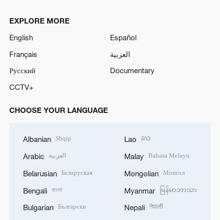
EXPLORE MORE
English
Español
Français
العربية
Русский
Documentary
CCTV+
CHOOSE YOUR LANGUAGE
Shqip
ລາວ
Albanian
Lao
العربية
Bahasa Melayu
Arabic
Malay
Беларуская
Монгол
Belarusian
Mongolian
বাংলা
မြန်မာဘာသာ
Bengali
Myanmar
Български
नेपाली
Bulgarian
Nepali