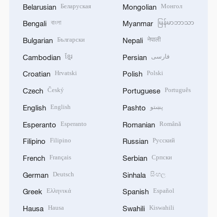
Беларуская
Монгол
Belarusian
Mongolian
বাংলা
မြန်မာဘာသာ
Bengali
Myanmar
Български
नेपाली
Bulgarian
Nepali
ខ្មែរ
فارسی
Cambodian
Persian
Hrvatski
Polski
Croatian
Polish
Český
Português
Czech
Portuguese
English
پښتو
English
Pashto
Esperanto
Română
Esperanto
Romanian
Filipino
Русский
Filipino
Russian
Français
Српски
French
Serbian
Deutsch
සිංහල
German
Sinhala
Ελληνικά
Español
Greek
Spanish
Hausa
Kiswahili
Hausa
Swahili