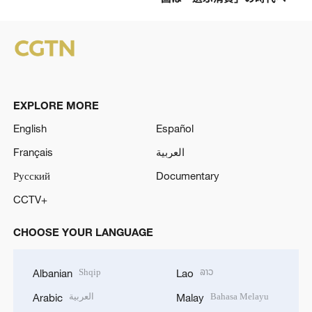
EXPLORE MORE
English
Español
Français
العربية
Русский
Documentary
CCTV+
CHOOSE YOUR LANGUAGE
Shqip
ລາວ
Albanian
Lao
العربية
Bahasa Melayu
Arabic
Malay