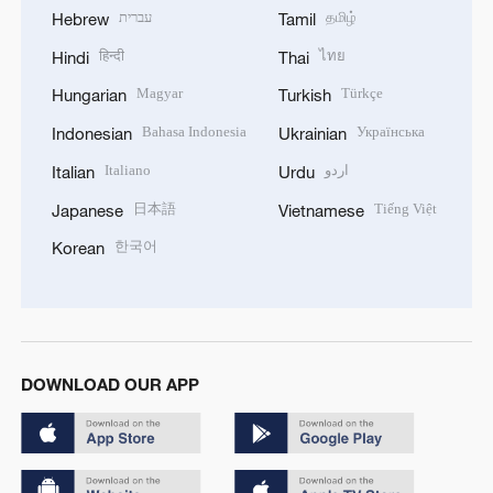
עברית
தமிழ்
Hebrew
Tamil
हिन्दी
ไทย
Hindi
Thai
Magyar
Türkçe
Hungarian
Turkish
Bahasa Indonesia
Українська
Indonesian
Ukrainian
Italiano
اردو
Italian
Urdu
日本語
Tiếng Việt
Japanese
Vietnamese
한국어
Korean
DOWNLOAD OUR APP