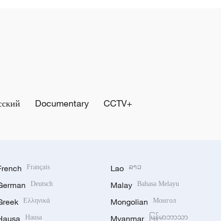
сский
Documentary
CCTV+
French
Français
Lao
ລາວ
German
Deutsch
Malay
Bahasa Melayu
Greek
Ελληνικά
Mongolian
Монгол
Hausa
Hausa
Myanmar
မြန်မာဘာသာ