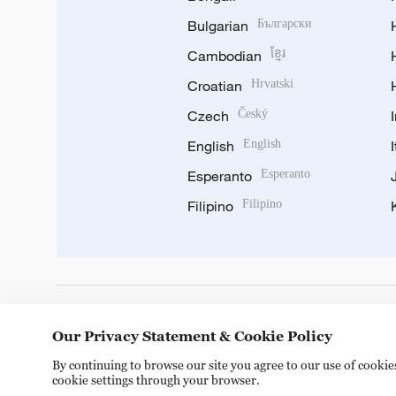
Bulgarian
Български
Cambodian
ខ្មែរ
Croatian
Hrvatski
Czech
Český
English
English
Esperanto
Esperanto
Filipino
Filipino
DOWNLOAD OUR APP
Our Privacy Statement & Cookie Policy
By continuing to browse our site you agree to our use of cooki
cookie settings through your browser.