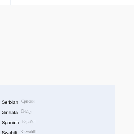
Serbian
Српски
Sinhala
සිංහල
Spanish
Español
Swahili
Kiswahili