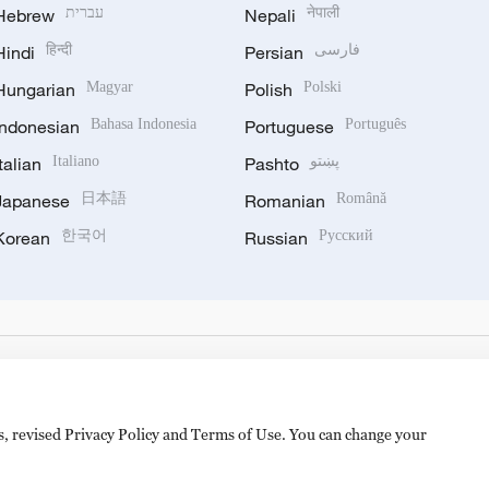
Hebrew
עברית
Nepali
नेपाली
Hindi
हिन्दी
Persian
فارسی
Hungarian
Magyar
Polish
Polski
Indonesian
Bahasa Indonesia
Portuguese
Português
Italian
Italiano
Pashto
پښتو
Japanese
日本語
Romanian
Română
Korean
한국어
Russian
Русский
es, revised Privacy Policy and Terms of Use. You can change your