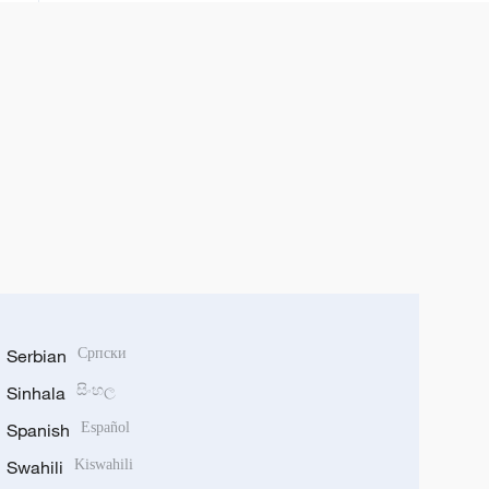
Serbian
Српски
Sinhala
සිංහල
Spanish
Español
Swahili
Kiswahili