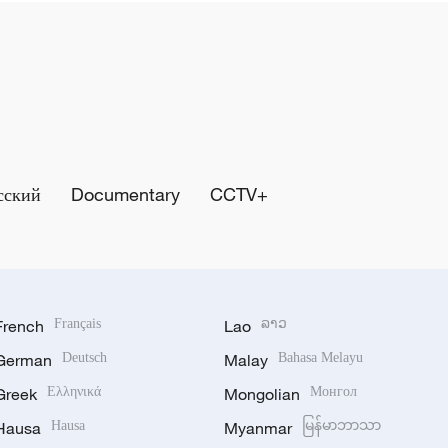
сский
Documentary
CCTV+
French
Français
Lao
ລາວ
German
Deutsch
Malay
Bahasa Melayu
Greek
Ελληνικά
Mongolian
Монгол
Hausa
Hausa
Myanmar
မြန်မာဘာသာ