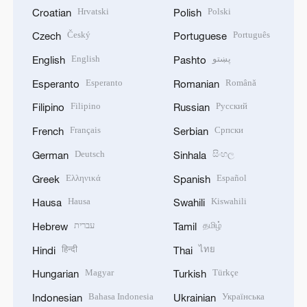
Hrvatski
Polski
Croatian
Polish
Český
Português
Czech
Portuguese
English
پښتو
English
Pashto
Esperanto
Română
Esperanto
Romanian
Filipino
Русский
Filipino
Russian
Français
Српски
French
Serbian
Deutsch
සිංහල
German
Sinhala
Ελληνικά
Español
Greek
Spanish
Hausa
Kiswahili
Hausa
Swahili
עברית
தமிழ்
Hebrew
Tamil
हिन्दी
ไทย
Hindi
Thai
Magyar
Türkçe
Hungarian
Turkish
Bahasa Indonesia
Українська
Indonesian
Ukrainian