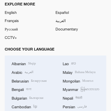
EXPLORE MORE
English
Español
Français
العربية
Русский
Documentary
CCTV+
CHOOSE YOUR LANGUAGE
Shqip
ລາວ
Albanian
Lao
العربية
Bahasa Melayu
Arabic
Malay
Беларуская
Монгол
Belarusian
Mongolian
বাংলা
မြန်မာဘာသာ
Bengali
Myanmar
Български
नेपाली
Bulgarian
Nepali
ខ្មែរ
فارسی
Cambodian
Persian