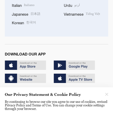
Italiano
اردو
Italian
Urdu
日本語
Tiếng Việt
Japanese
Vietnamese
한국어
Korean
DOWNLOAD OUR APP
Copyright © 2024 CGTN.
Our Privacy Statement & Cookie Policy
京ICP备20000184号
By continuing to browse our site you agree to our use of cookies, revised
Privacy Policy and Terms of Use. You can change your cookie settings
京公网安备 11010502050052号
through your browser.