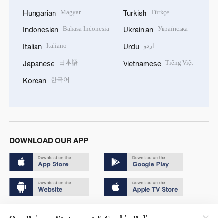
Magyar
Türkçe
Hungarian
Turkish
Bahasa Indonesia
Українська
Indonesian
Ukrainian
Italiano
اردو
Italian
Urdu
日本語
Tiếng Việt
Japanese
Vietnamese
한국어
Korean
DOWNLOAD OUR APP
Copyright © 2024 CGTN.
Our Privacy Statement & Cookie Policy