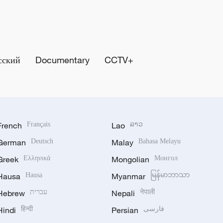
сский
Documentary
CCTV+
French
Français
Lao
ລາວ
German
Deutsch
Malay
Bahasa Melayu
Greek
Ελληνικά
Mongolian
Монгол
Hausa
Hausa
Myanmar
မြန်မာဘာသာ
Hebrew
עברית
Nepali
नेपाली
Hindi
हिन्दी
Persian
فارسی