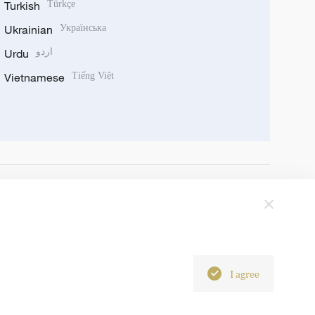
Turkish
Türkçe
Ukrainian
Українська
Urdu
اردو
Vietnamese
Tiếng Việt
I agree
6