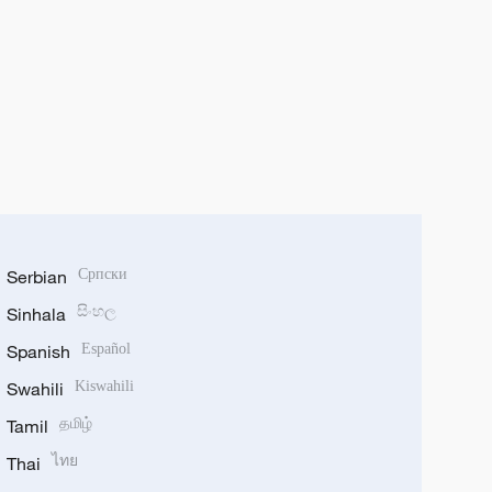
Serbian
Српски
Sinhala
සිංහල
Spanish
Español
Swahili
Kiswahili
Tamil
தமிழ்
Thai
ไทย