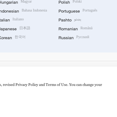
Hungarian
Magyar
Polish
Polski
Indonesian
Bahasa Indonesia
Portuguese
Português
Italian
Italiano
Pashto
پښتو
Japanese
日本語
Romanian
Română
Korean
한국어
Russian
Русский
es, revised Privacy Policy and Terms of Use. You can change your
备 11010502050052号
Disinformation report hotline: 010-8506146