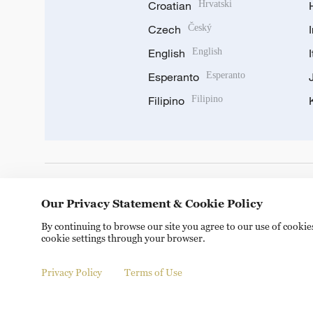
Croatian
Hrvatski
Czech
Český
English
English
Esperanto
Esperanto
Filipino
Filipino
DOWNLOAD OUR APP
Our Privacy Statement & Cookie Policy
By continuing to browse our site you agree to our use of cooki
cookie settings through your browser.
Privacy Policy
Terms of Use
Copyright © 2024 CGTN.
京ICP备20000184号
京公网安