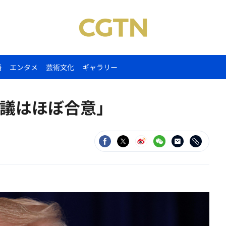
語
エンタメ
芸術文化
ギャラリー
議はほぼ合意」