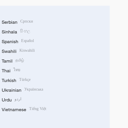
Serbian
Српски
Sinhala
සිංහල
Spanish
Español
Swahili
Kiswahili
Tamil
தமிழ்
Thai
ไทย
Turkish
Türkçe
Ukrainian
Українська
Urdu
اردو
Vietnamese
Tiếng Việt