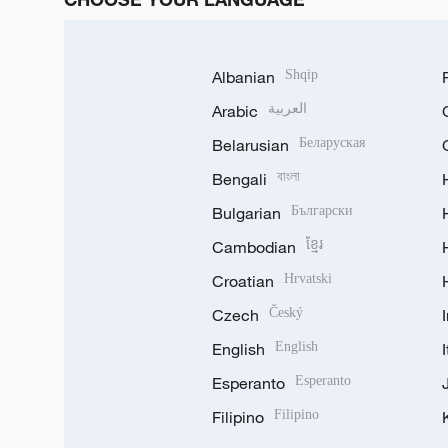
Albanian
Shqip
Arabic
العربية
Belarusian
Беларуская
Bengali
বাংলা
Bulgarian
Български
Cambodian
ខ្មែរ
Croatian
Hrvatski
Czech
Český
English
English
Esperanto
Esperanto
Filipino
Filipino