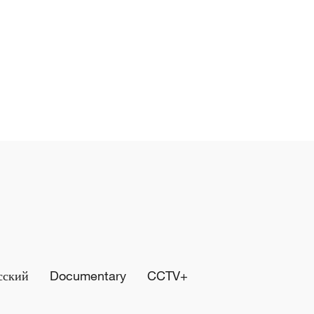
сский
Documentary
CCTV+