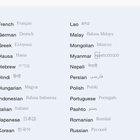
French
Français
Lao
ລາວ
German
Deutsch
Malay
Bahasa Melayu
Greek
Ελληνικά
Mongolian
Монгол
Hausa
Hausa
Myanmar
မြန်မာဘာသာ
Hebrew
עברית
Nepali
नेपाली
Hindi
हिन्दी
Persian
فارسی
Hungarian
Magyar
Polish
Polski
Indonesian
Bahasa Indonesia
Portuguese
Português
Italian
Italiano
Pashto
پښتو
Japanese
日本語
Romanian
Română
Korean
한국어
Russian
Русский