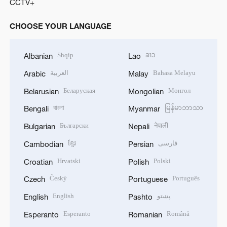
CCTV+
CHOOSE YOUR LANGUAGE
Shqip
ລາວ
Albanian
Lao
العربية
Bahasa Melayu
Arabic
Malay
Беларуская
Монгол
Belarusian
Mongolian
বাংলা
မြန်မာဘာသာ
Bengali
Myanmar
Български
नेपाली
Bulgarian
Nepali
ខ្មែរ
فارسی
Cambodian
Persian
Hrvatski
Polski
Croatian
Polish
Český
Português
Czech
Portuguese
English
پښتو
English
Pashto
Esperanto
Română
Esperanto
Romanian