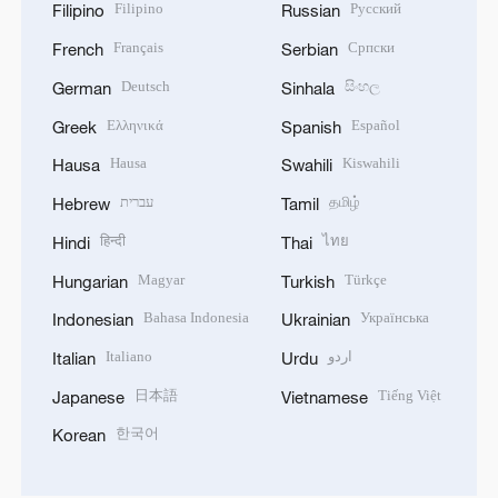
Filipino
Русский
Filipino
Russian
Français
Српски
French
Serbian
Deutsch
සිංහල
German
Sinhala
Ελληνικά
Español
Greek
Spanish
Hausa
Kiswahili
Hausa
Swahili
עברית
தமிழ்
Hebrew
Tamil
हिन्दी
ไทย
Hindi
Thai
Magyar
Türkçe
Hungarian
Turkish
Bahasa Indonesia
Українська
Indonesian
Ukrainian
Italiano
اردو
Italian
Urdu
日本語
Tiếng Việt
Japanese
Vietnamese
한국어
Korean