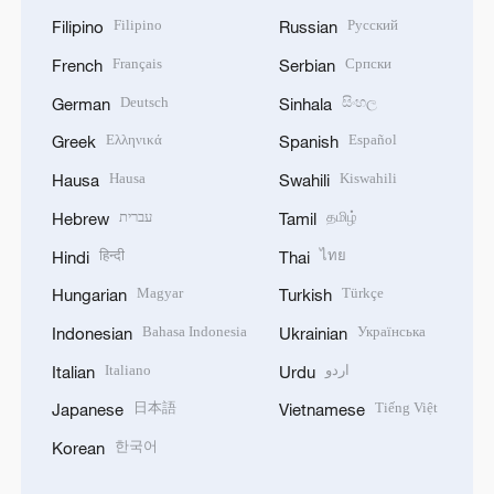
Filipino
Русский
Filipino
Russian
Français
Српски
French
Serbian
Deutsch
සිංහල
German
Sinhala
Ελληνικά
Español
Greek
Spanish
Hausa
Kiswahili
Hausa
Swahili
עברית
தமிழ்
Hebrew
Tamil
हिन्दी
ไทย
Hindi
Thai
Magyar
Türkçe
Hungarian
Turkish
Bahasa Indonesia
Українська
Indonesian
Ukrainian
Italiano
اردو
Italian
Urdu
日本語
Tiếng Việt
Japanese
Vietnamese
한국어
Korean