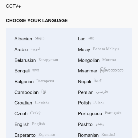
CCTV+
CHOOSE YOUR LANGUAGE
Shqip
ລາວ
Albanian
Lao
العربية
Bahasa Melayu
Arabic
Malay
Беларуская
Монгол
Belarusian
Mongolian
বাংলা
မြန်မာဘာသာ
Bengali
Myanmar
Български
नेपाली
Bulgarian
Nepali
ខ្មែរ
فارسی
Cambodian
Persian
Hrvatski
Polski
Croatian
Polish
Český
Português
Czech
Portuguese
English
پښتو
English
Pashto
Esperanto
Română
Esperanto
Romanian