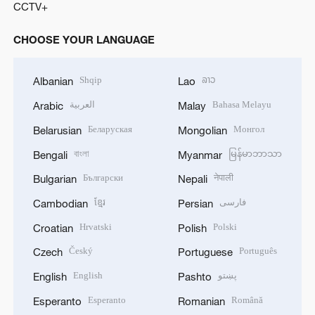
CCTV+
CHOOSE YOUR LANGUAGE
Shqip
ລາວ
Albanian
Lao
العربية
Bahasa Melayu
Arabic
Malay
Беларуская
Монгол
Belarusian
Mongolian
বাংলা
မြန်မာဘာသာ
Bengali
Myanmar
Български
नेपाली
Bulgarian
Nepali
ខ្មែរ
فارسی
Cambodian
Persian
Hrvatski
Polski
Croatian
Polish
Český
Português
Czech
Portuguese
English
پښتو
English
Pashto
Esperanto
Română
Esperanto
Romanian