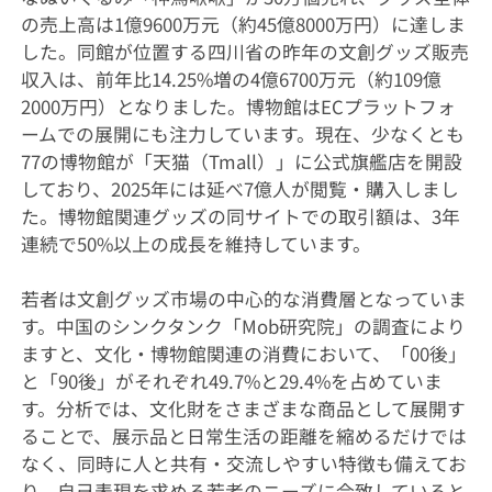
の売上高は1億9600万元（約45億8000万円）に達しま
した。同館が位置する四川省の昨年の文創グッズ販売
収入は、前年比14.25%増の4億6700万元（約109億
2000万円）となりました。博物館はECプラットフォ
ームでの展開にも注力しています。現在、少なくとも
77の博物館が「天猫（Tmall）」に公式旗艦店を開設
しており、2025年には延べ7億人が閲覧・購入しまし
た。博物館関連グッズの同サイトでの取引額は、3年
連続で50%以上の成長を維持しています。
若者は文創グッズ市場の中心的な消費層となっていま
す。中国のシンクタンク「Mob研究院」の調査により
ますと、文化・博物館関連の消費において、「00後」
と「90後」がそれぞれ49.7%と29.4%を占めていま
す。分析では、文化財をさまざまな商品として展開す
ることで、展示品と日常生活の距離を縮めるだけでは
なく、同時に人と共有・交流しやすい特徴も備えてお
り、自己表現を求める若者のニーズに合致していると