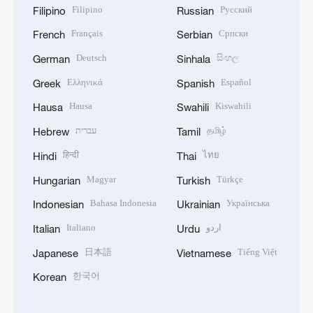
Filipino
Русский
Filipino
Russian
Français
Српски
French
Serbian
Deutsch
සිංහල
German
Sinhala
Ελληνικά
Español
Greek
Spanish
Hausa
Kiswahili
Hausa
Swahili
עברית
தமிழ்
Hebrew
Tamil
हिन्दी
ไทย
Hindi
Thai
Magyar
Türkçe
Hungarian
Turkish
Bahasa Indonesia
Українська
Indonesian
Ukrainian
Italiano
اردو
Italian
Urdu
日本語
Tiếng Việt
Japanese
Vietnamese
한국어
Korean