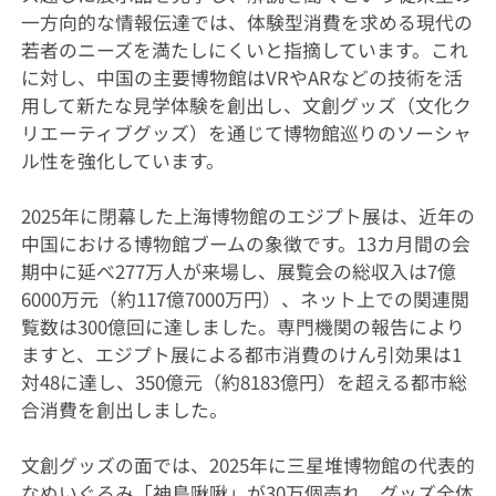
一方向的な情報伝達では、体験型消費を求める現代の
若者のニーズを満たしにくいと指摘しています。これ
に対し、中国の主要博物館はVRやARなどの技術を活
用して新たな見学体験を創出し、文創グッズ（文化ク
リエーティブグッズ）を通じて博物館巡りのソーシャ
ル性を強化しています。
2025年に閉幕した上海博物館のエジプト展は、近年の
中国における博物館ブームの象徴です。13カ月間の会
期中に延べ277万人が来場し、展覧会の総収入は7億
6000万元（約117億7000万円）、ネット上での関連閲
覧数は300億回に達しました。専門機関の報告により
ますと、エジプト展による都市消費のけん引効果は1
対48に達し、350億元（約8183億円）を超える都市総
合消費を創出しました。
文創グッズの面では、2025年に三星堆博物館の代表的
なぬいぐるみ「神鳥啾啾」が30万個売れ、グッズ全体