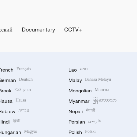
сский
Documentary
CCTV+
French
Français
Lao
ລາວ
German
Deutsch
Malay
Bahasa Melayu
Greek
Ελληνικά
Mongolian
Монгол
Hausa
Hausa
Myanmar
မြန်မာဘာသာ
Hebrew
עברית
Nepali
नेपाली
Hindi
हिन्दी
Persian
فارسی
Hungarian
Magyar
Polish
Polski