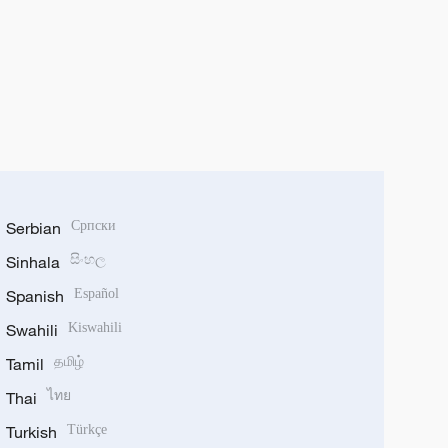
Serbian
Српски
Sinhala
සිංහල
Spanish
Español
Swahili
Kiswahili
Tamil
தமிழ்
Thai
ไทย
Turkish
Türkçe