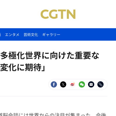
語
エンタメ
芸術文化
ギャラリー
多極化世界に向けた重要な
変化に期待」
米首脳会談には世界からの注目が集まった。今後