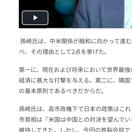
Play
Video
孫崎氏は、中米関係が融和に向かって進む
べ、その理由として2点を挙げた。
第一に、現在および将来において世界最強
経済に甚大な打撃を与える。第二に、隣国
の基本原則であるべきだからだ。
孫崎氏は、高市政権下で日本の政策はこれ
市首相は『米国は中国との対決を望んでい
維持してきた。しかし、今回の首脳会談で