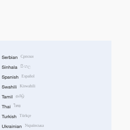
Serbian
Српски
Sinhala
සිංහල
Spanish
Español
Swahili
Kiswahili
Tamil
தமிழ்
Thai
ไทย
Turkish
Türkçe
Ukrainian
Українська