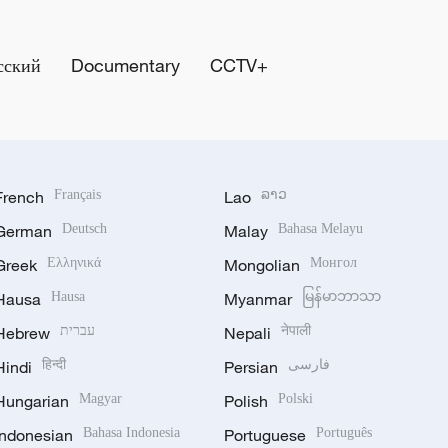
сский
Documentary
CCTV+
French
Français
Lao
ລາວ
German
Deutsch
Malay
Bahasa Melayu
Greek
Ελληνικά
Mongolian
Монгол
Hausa
Hausa
Myanmar
မြန်မာဘာသာ
Hebrew
עברית
Nepali
नेपाली
Hindi
हिन्दी
Persian
فارسی
Hungarian
Magyar
Polish
Polski
Indonesian
Bahasa Indonesia
Portuguese
Português