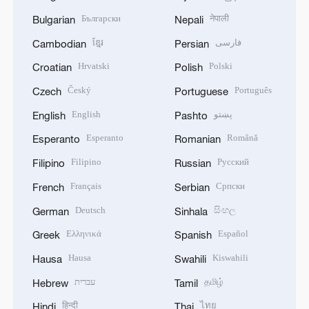
Български
नेपाली
Bulgarian
Nepali
ខ្មែរ
فارسی
Cambodian
Persian
Hrvatski
Polski
Croatian
Polish
Český
Português
Czech
Portuguese
English
پښتو
English
Pashto
Esperanto
Română
Esperanto
Romanian
Filipino
Русский
Filipino
Russian
Français
Српски
French
Serbian
Deutsch
සිංහල
German
Sinhala
Ελληνικά
Español
Greek
Spanish
Hausa
Kiswahili
Hausa
Swahili
עברית
தமிழ்
Hebrew
Tamil
हिन्दी
ไทย
Hindi
Thai