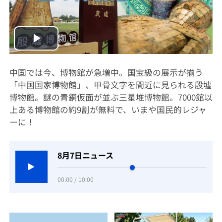
Play
Video
中国では今、博物館が急増中。国宝級の展示が揃う
「中国国家博物館」、甲骨文字を間近に見られる殷墟
博物館。謎の青銅仮面が並ぶ三星堆博物館。7000館以
上ある博物館の約9割が無料で、いまや国民的レジャ
ーに！
8月7日ニュース
00:00 / 10:00