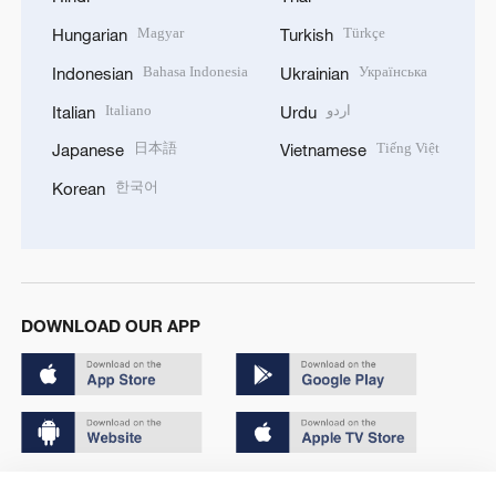
Magyar
Türkçe
Hungarian
Turkish
Bahasa Indonesia
Українська
Indonesian
Ukrainian
Italiano
اردو
Italian
Urdu
日本語
Tiếng Việt
Japanese
Vietnamese
한국어
Korean
DOWNLOAD OUR APP
Copyright © 2024 CGTN.