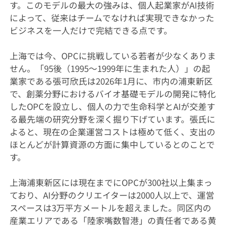
す。このモデルの最大の強みは、個人起業家がAI技術
によって、従来はチームでなければ実現できなかった
ビジネスを一人だけで完結できる点です。
上海では今、OPCに挑戦している若者が少なくありま
せん。「95後（1995～1999年に生まれた人）」の起
業家である張可欣氏は2026年1月に、市内の浦東新区
で、創薬分野におけるバイオ基礎モデルの開発に特化
したOPCを設立し、個人の力で生命科学とAIが交差す
る最先端の研究分野を深く掘り下げています。張氏に
よると、現在の企業運営コストは極めて低く、支出の
ほとんどが計算資源の方面に集中しているとのことで
す。
上海浦東新区には現在までにOPCが300社以上集まっ
ており、AI分野のクリエイターは2000人以上で、運営
スペースは3万平方メートルを超えました。同区内の
産業エリアである「陸家嘴数智港」の責任者である黄