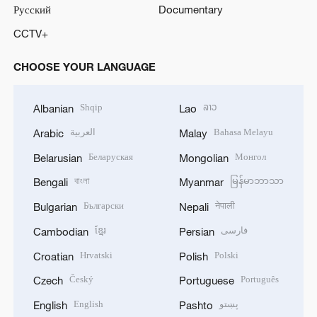
Русский
Documentary
CCTV+
CHOOSE YOUR LANGUAGE
Shqip
ລາວ
Albanian
Lao
العربية
Bahasa Melayu
Arabic
Malay
Беларуская
Монгол
Belarusian
Mongolian
বাংলা
မြန်မာဘာသာ
Bengali
Myanmar
Български
नेपाली
Bulgarian
Nepali
ខ្មែរ
فارسی
Cambodian
Persian
Hrvatski
Polski
Croatian
Polish
Český
Português
Czech
Portuguese
English
پښتو
English
Pashto