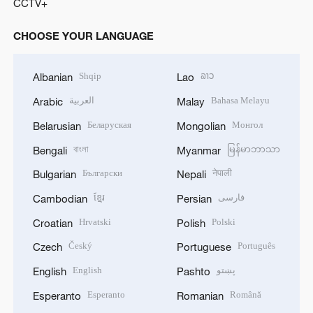
CCTV+
CHOOSE YOUR LANGUAGE
Shqip
ລາວ
Albanian
Lao
العربية
Bahasa Melayu
Arabic
Malay
Беларуская
Монгол
Belarusian
Mongolian
বাংলা
မြန်မာဘာသာ
Bengali
Myanmar
Български
नेपाली
Bulgarian
Nepali
ខ្មែរ
فارسی
Cambodian
Persian
Hrvatski
Polski
Croatian
Polish
Český
Português
Czech
Portuguese
English
پښتو
English
Pashto
Esperanto
Română
Esperanto
Romanian