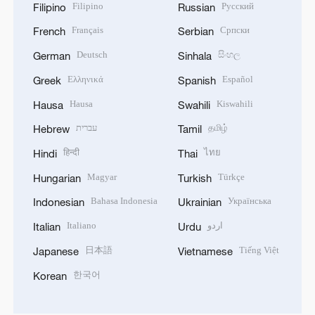
Filipino
Русский
Filipino
Russian
Français
Српски
French
Serbian
Deutsch
සිංහල
German
Sinhala
Ελληνικά
Español
Greek
Spanish
Hausa
Kiswahili
Hausa
Swahili
עברית
தமிழ்
Hebrew
Tamil
हिन्दी
ไทย
Hindi
Thai
Magyar
Türkçe
Hungarian
Turkish
Bahasa Indonesia
Українська
Indonesian
Ukrainian
Italiano
اردو
Italian
Urdu
日本語
Tiếng Việt
Japanese
Vietnamese
한국어
Korean