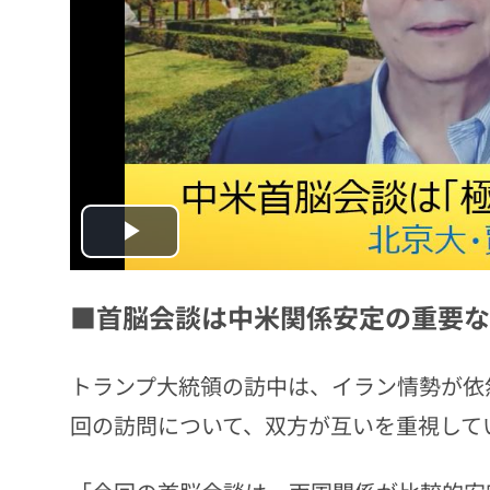
Play
Video
■首脳会談は中米関係安定の重要な
トランプ大統領の訪中は、イラン情勢が依
回の訪問について、双方が互いを重視して