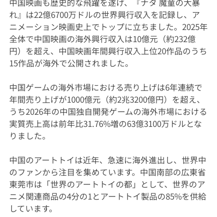
中国映画も歴史的な飛躍を遂げ、『ナタ 魔童の大暴
れ』は22億6700万ドルの世界興行収入を記録し、ア
ニメーション映画史上でトップに立ちました。2025年
全体で中国映画の海外興行収入は10億元（約232億
円）を超え、中国映画年間興行収入上位20作品のうち
15作品が海外で公開されました。
中国ゲームの海外市場における売り上げは6年連続で
年間売り上げが1000億元（約2兆3200億円）を超え、
うち2026年の中国独自開発ゲームの海外市場における
実質売上高は前年比31.76%増の63億3100万ドルとな
りました。
中国のアートトイは近年、急速に海外進出し、世界中
のファンから注目を集めています。中国南部の広東省
東莞市は「世界のアートトイの都」として、世界のア
ニメ関連商品の4分の1とアートトイ製品の85%を供給
しています。