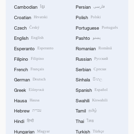
ខ្មែរ
فارسی
Cambodian
Persian
Hrvatski
Polski
Croatian
Polish
Český
Português
Czech
Portuguese
English
پښتو
English
Pashto
Esperanto
Română
Esperanto
Romanian
Filipino
Русский
Filipino
Russian
Français
Српски
French
Serbian
Deutsch
සිංහල
German
Sinhala
Ελληνικά
Español
Greek
Spanish
Hausa
Kiswahili
Hausa
Swahili
עברית
தமிழ்
Hebrew
Tamil
हिन्दी
ไทย
Hindi
Thai
Magyar
Türkçe
Hungarian
Turkish