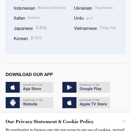
Bahasa Indonesia
Українська
Indonesian
Ukrainian
Italiano
اردو
Italian
Urdu
日本語
Tiếng Việt
Japanese
Vietnamese
한국어
Korean
DOWNLOAD OUR APP
Copyright © 2024 CGTN.
Our Privacy Statement & Cookie Policy
京ICP备20000184号
By continuing to browse our site you agree to our use of cookies, revised