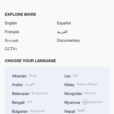
EXPLORE MORE
English
Español
Français
العربية
Русский
Documentary
CCTV+
CHOOSE YOUR LANGUAGE
Shqip
ລາວ
Albanian
Lao
العربية
Bahasa Melayu
Arabic
Malay
Беларуская
Монгол
Belarusian
Mongolian
বাংলা
မြန်မာဘာသာ
Bengali
Myanmar
Български
नेपाली
Bulgarian
Nepali